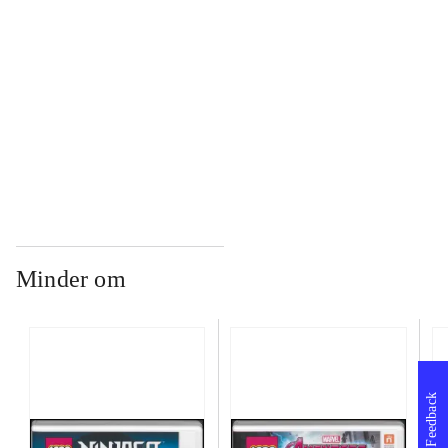
...
...
Minder om
Feedback