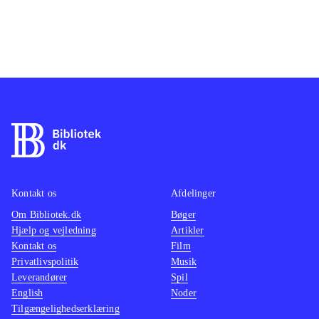
Kontakt os
Afdelinger
Om Bibliotek.dk
Bøger
Hjælp og vejledning
Artikler
Kontakt os
Film
Privatlivspolitik
Musik
Leverandører
Spil
English
Noder
Tilgængelighedserklæring