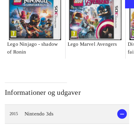
Lego Ninjago - shadow
Lego Marvel Avengers
Di
of Ronin
fa
Informationer og udgaver
Nintendo 3ds
2015