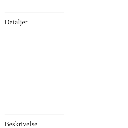
Detaljer
...
...
...
...
...
...
...
...
...
...
...
...
Beskrivelse