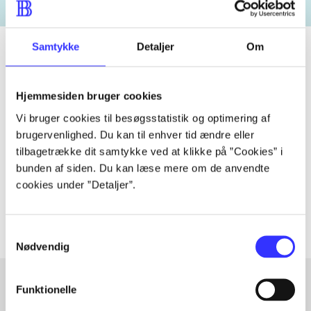
Samtykke
Detaljer
Om
Tidsskrift
Hjemmesiden bruger cookies
Artiklen er en del af
Vi bruger cookies til besøgsstatistik og optimering af
brugervenlighed. Du kan til enhver tid ændre eller
tilbagetrække dit samtykke ved at klikke på ”Cookies” i
lorem ipsum dolor sit amet ...
bunden af siden. Du kan læse mere om de anvendte
Tidsskrift
cookies under ”Detaljer”.
Artiklerne i
handler ofte om
Samtykkevalg
Nødvendig
Funktionelle