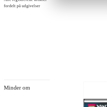
...
fordelt på udgivelser
...
...
...
Minder om