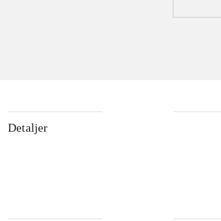
Detaljer
...
...
...
...