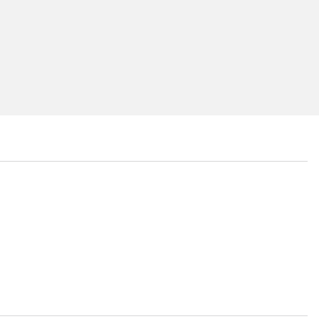
...
...