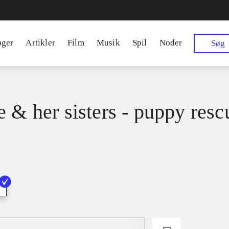
øger
Artikler
Film
Musik
Spil
Noder
Søg
e & her sisters - puppy resc