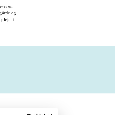
iver en
ggårde og
plejet i