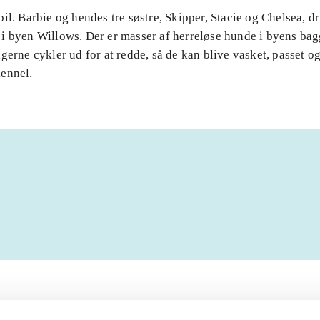
il. Barbie og hendes tre søstre, Skipper, Stacie og Chelsea, dr
i byen Willows. Der er masser af herreløse hunde i byens ba
gerne cykler ud for at redde, så de kan blive vasket, passet og 
ennel.
Artiklerne i
handler ofte om
lorem ipsum dolor sit amet ...