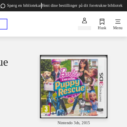
Spørg en bibliotekar
Hent dine bestillinger på dit foretrukne bibliotek
Log ind
Husk
Menu
ue
Nintendo 3ds, 2015