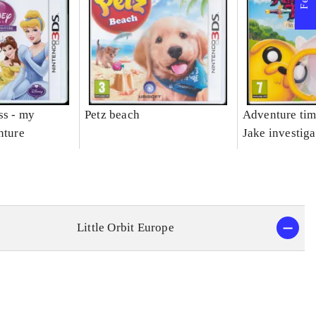
ss - my
Petz beach
Adventure tim
nture
Jake investiga
Little Orbit Europe