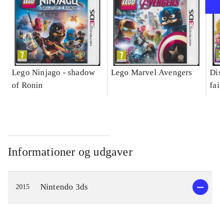
Lego Ninjago - shadow
Lego Marvel Avengers
Di
of Ronin
fa
Informationer og udgaver
Nintendo 3ds
2015