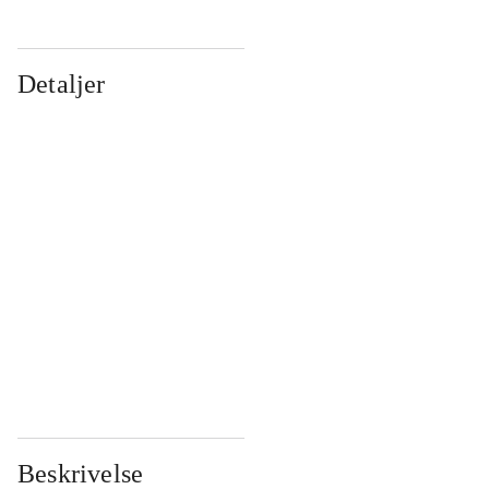
Detaljer
...
...
...
...
...
...
...
...
...
...
...
...
Beskrivelse