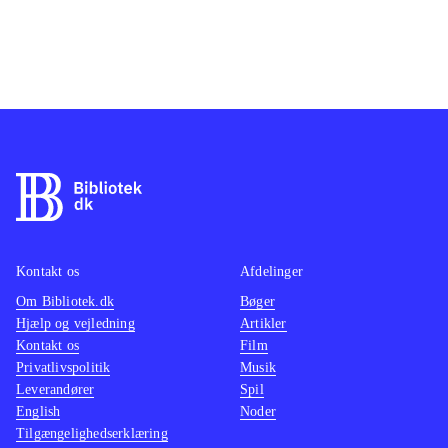
Kontakt os
Afdelinger
Om Bibliotek.dk
Bøger
Hjælp og vejledning
Artikler
Kontakt os
Film
Privatlivspolitik
Musik
Leverandører
Spil
English
Noder
Tilgængelighedserklæring