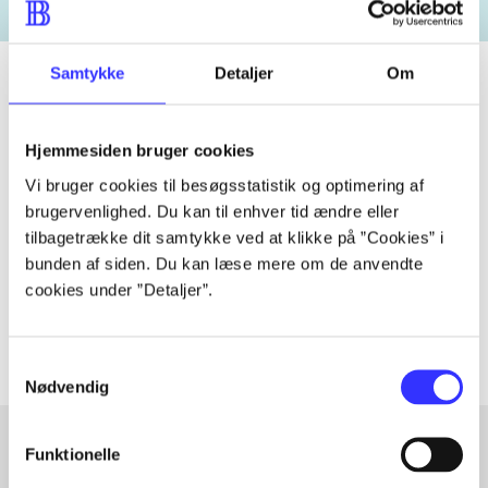
Samtykke
Detaljer
Om
Tidsskrift
Hjemmesiden bruger cookies
Artiklen er en del af
Vi bruger cookies til besøgsstatistik og optimering af
brugervenlighed. Du kan til enhver tid ændre eller
tilbagetrække dit samtykke ved at klikke på ”Cookies” i
lorem ipsum dolor sit amet ...
bunden af siden. Du kan læse mere om de anvendte
Tidsskrift
cookies under ”Detaljer”.
Artiklerne i
handler ofte om
Samtykkevalg
Nødvendig
Funktionelle