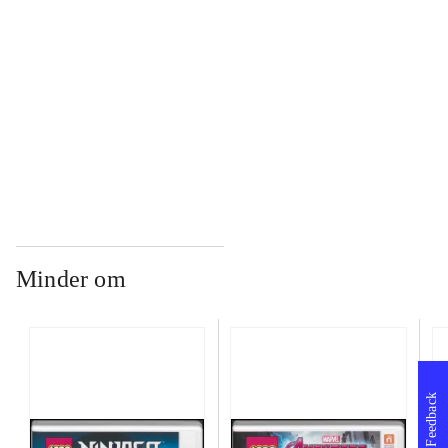
...
...
Minder om
Feedback