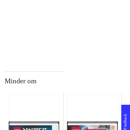
...
...
Minder om
Feedback