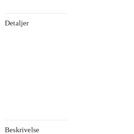
Detaljer
...
...
...
...
...
...
...
...
...
...
...
...
Beskrivelse