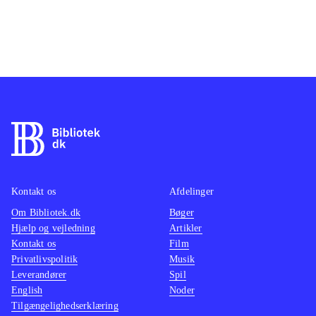
Kontakt os
Afdelinger
Om Bibliotek.dk
Bøger
Hjælp og vejledning
Artikler
Kontakt os
Film
Privatlivspolitik
Musik
Leverandører
Spil
English
Noder
Tilgængelighedserklæring