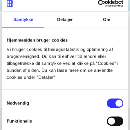
Samtykke
Detaljer
Om
Tidsskrift
Hjemmesiden bruger cookies
Artiklen er en del af
Vi bruger cookies til besøgsstatistik og optimering af
brugervenlighed. Du kan til enhver tid ændre eller
tilbagetrække dit samtykke ved at klikke på ”Cookies” i
lorem ipsum dolor sit amet ...
bunden af siden. Du kan læse mere om de anvendte
Tidsskrift
cookies under ”Detaljer”.
Artiklerne i
handler ofte om
Samtykkevalg
Nødvendig
Funktionelle