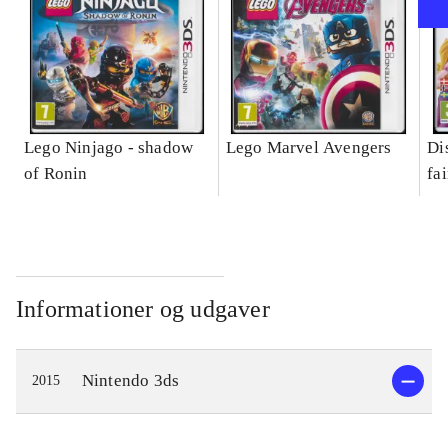
Lego Ninjago - shadow
Lego Marvel Avengers
Di
of Ronin
fa
Informationer og udgaver
Nintendo 3ds
2015