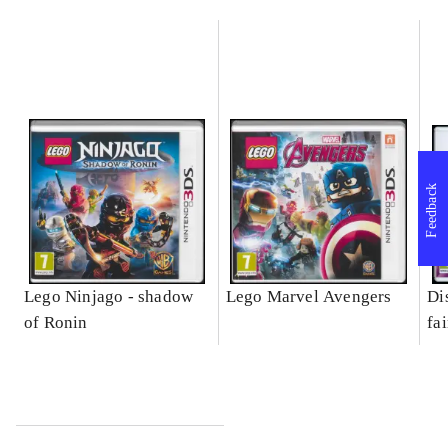
Feedback
Lego Ninjago - shadow
Lego Marvel Avengers
Di
of Ronin
fa