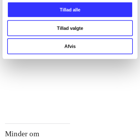
...
Tillad alle
...
Tillad valgte
...
Afvis
...
...
Minder om