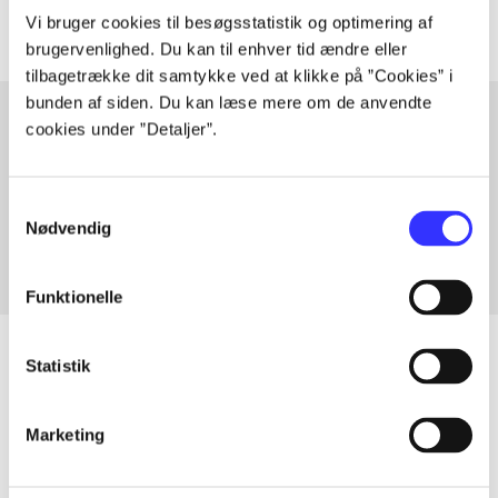
Vi bruger cookies til besøgsstatistik og optimering af
brugervenlighed. Du kan til enhver tid ændre eller
tilbagetrække dit samtykke ved at klikke på ”Cookies” i
bunden af siden. Du kan læse mere om de anvendte
cookies under ”Detaljer”.
Artikler med samme emner
Fra
Samtykkevalg
Nødvendig
Funktionelle
Statistik
Artikler
Marketing
Alle registrerede artikler fordelt på udgivelser