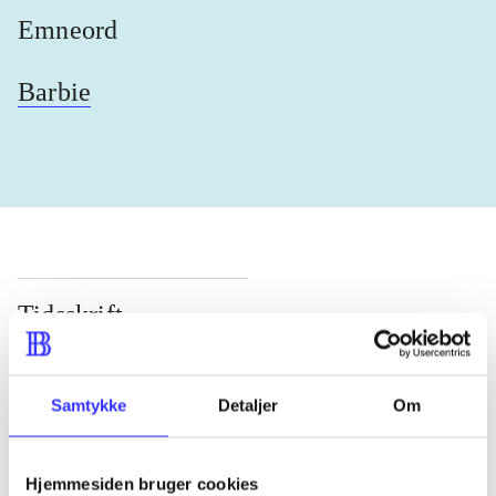
Emneord
Barbie
Tidsskrift
Artiklen er en del af
Samtykke
Detaljer
Om
lorem ipsum dolor sit amet ...
Tidsskrift
Artiklerne i
handler ofte om
Hjemmesiden bruger cookies