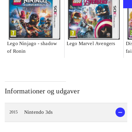
Lego Ninjago - shadow
Lego Marvel Avengers
Di
of Ronin
fa
Informationer og udgaver
Nintendo 3ds
2015