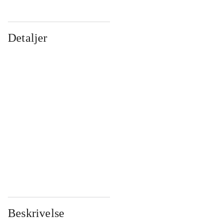
Detaljer
...
...
...
...
...
...
...
...
...
...
...
...
Beskrivelse