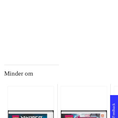
...
...
Minder om
Feedback