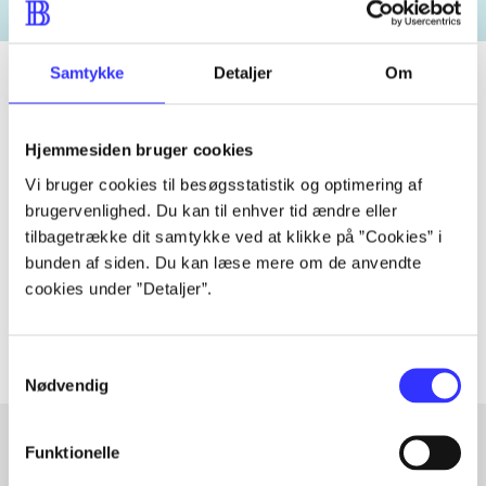
Samtykke
Detaljer
Om
Tidsskrift
Hjemmesiden bruger cookies
Artiklen er en del af
Vi bruger cookies til besøgsstatistik og optimering af
brugervenlighed. Du kan til enhver tid ændre eller
tilbagetrække dit samtykke ved at klikke på ”Cookies” i
lorem ipsum dolor sit amet ...
bunden af siden. Du kan læse mere om de anvendte
Tidsskrift
cookies under ”Detaljer”.
Artiklerne i
handler ofte om
Samtykkevalg
Nødvendig
Funktionelle