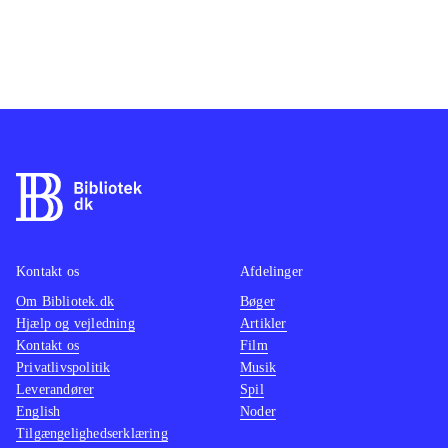
Kontakt os
Afdelinger
Om Bibliotek.dk
Bøger
Hjælp og vejledning
Artikler
Kontakt os
Film
Privatlivspolitik
Musik
Leverandører
Spil
English
Noder
Tilgængelighedserklæring