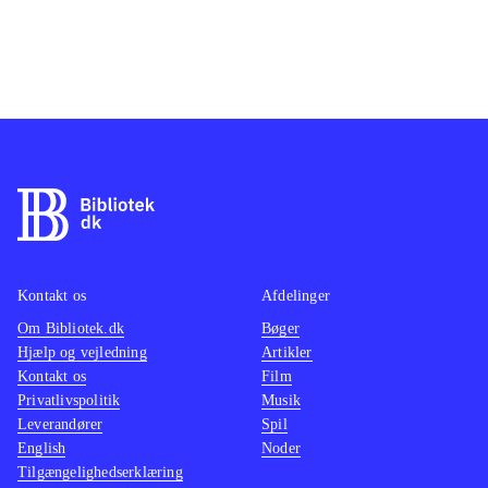
Kontakt os
Afdelinger
Om Bibliotek.dk
Bøger
Hjælp og vejledning
Artikler
Kontakt os
Film
Privatlivspolitik
Musik
Leverandører
Spil
English
Noder
Tilgængelighedserklæring