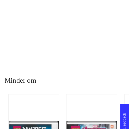
...
...
Minder om
Feedback