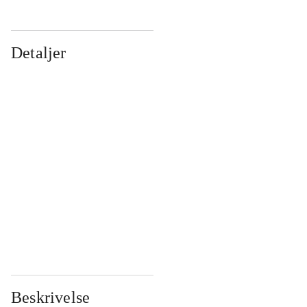
Detaljer
...
...
...
...
...
...
...
...
...
...
...
...
Beskrivelse