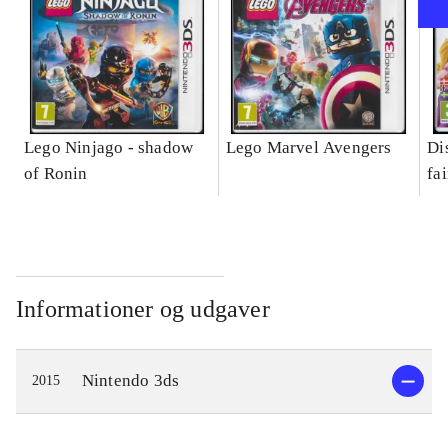
Lego Ninjago - shadow
Lego Marvel Avengers
Di
of Ronin
fa
Informationer og udgaver
Nintendo 3ds
2015