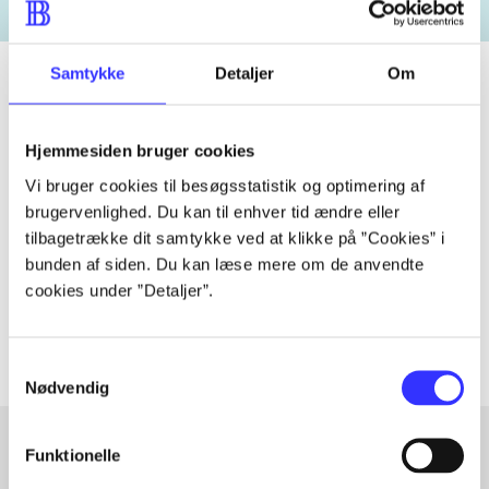
Samtykke
Detaljer
Om
Tidsskrift
Hjemmesiden bruger cookies
Artiklen er en del af
Vi bruger cookies til besøgsstatistik og optimering af
brugervenlighed. Du kan til enhver tid ændre eller
tilbagetrække dit samtykke ved at klikke på ”Cookies” i
lorem ipsum dolor sit amet ...
bunden af siden. Du kan læse mere om de anvendte
Tidsskrift
cookies under ”Detaljer”.
Artiklerne i
handler ofte om
Samtykkevalg
Nødvendig
Funktionelle