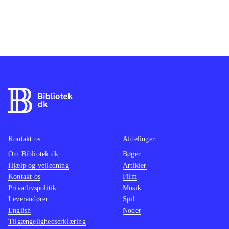
Kontakt os
Afdelinger
Om Bibliotek.dk
Bøger
Hjælp og vejledning
Artikler
Kontakt os
Film
Privatlivspolitik
Musik
Leverandører
Spil
English
Noder
Tilgængelighedserklæring