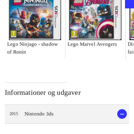
Lego Ninjago - shadow
Lego Marvel Avengers
Di
of Ronin
fa
Informationer og udgaver
Nintendo 3ds
2015