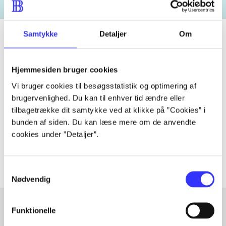
Samtykke
Detaljer
Om
Tidsskrift
Hjemmesiden bruger cookies
Artiklen er en del af
Vi bruger cookies til besøgsstatistik og optimering af
brugervenlighed. Du kan til enhver tid ændre eller
tilbagetrække dit samtykke ved at klikke på ”Cookies” i
lorem ipsum dolor sit amet ...
bunden af siden. Du kan læse mere om de anvendte
Tidsskrift
cookies under ”Detaljer”.
Artiklerne i
handler ofte om
Samtykkevalg
Nødvendig
Funktionelle