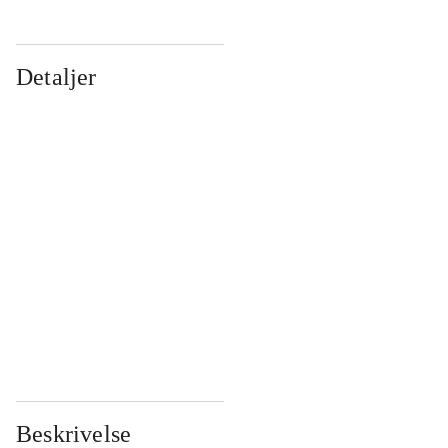
Detaljer
...
...
...
...
...
...
...
...
...
...
...
...
Beskrivelse