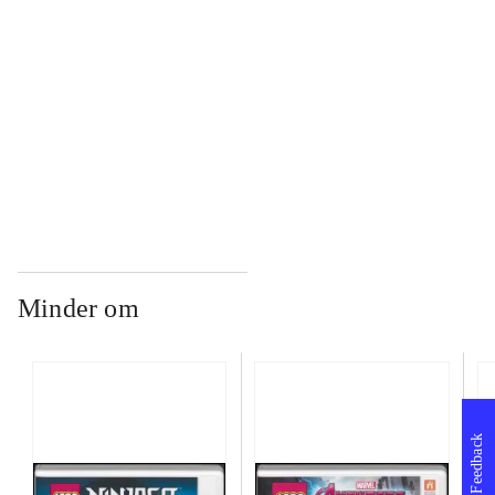
...
...
Minder om
Feedback