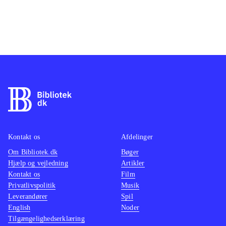
Kontakt os
Afdelinger
Om Bibliotek.dk
Bøger
Hjælp og vejledning
Artikler
Kontakt os
Film
Privatlivspolitik
Musik
Leverandører
Spil
English
Noder
Tilgængelighedserklæring