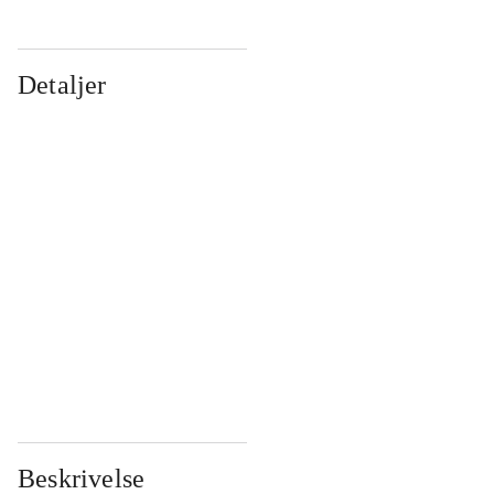
Detaljer
...
...
...
...
...
...
...
...
...
...
...
...
Beskrivelse