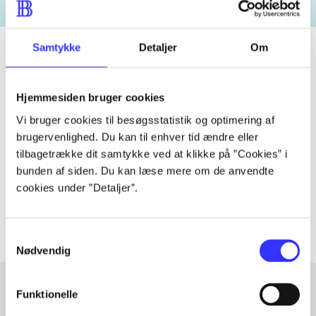
Samtykke
Detaljer
Om
Tidsskrift
Hjemmesiden bruger cookies
Artiklen er en del af
Vi bruger cookies til besøgsstatistik og optimering af
brugervenlighed. Du kan til enhver tid ændre eller
tilbagetrække dit samtykke ved at klikke på ”Cookies” i
lorem ipsum dolor sit amet ...
bunden af siden. Du kan læse mere om de anvendte
Tidsskrift
cookies under ”Detaljer”.
Artiklerne i
handler ofte om
Samtykkevalg
Nødvendig
Funktionelle