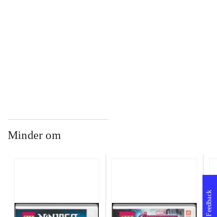
...
...
Minder om
Feedback