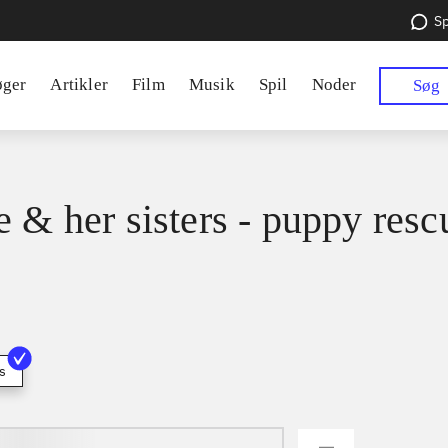
Sp
øger
Artikler
Film
Musik
Spil
Noder
Søg
e & her sisters - puppy resc
s