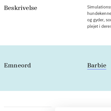
Beskrivelse
Simulationss
hundekennel
og gyder, so
plejet i der
Emneord
Barbie