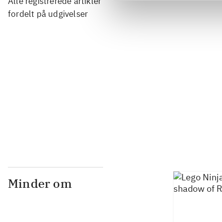
Alle registrerede artikler
...
fordelt på udgivelser
...
...
...
Minder om