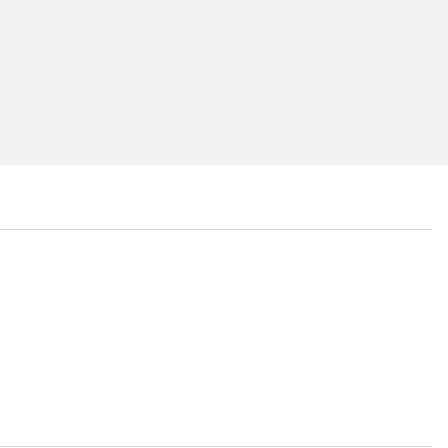
...
...