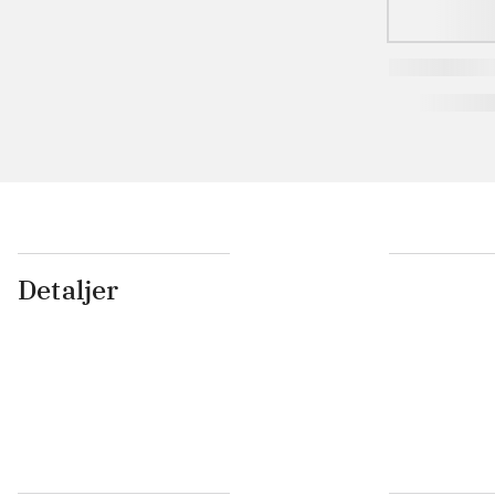
Detaljer
...
...
...
...