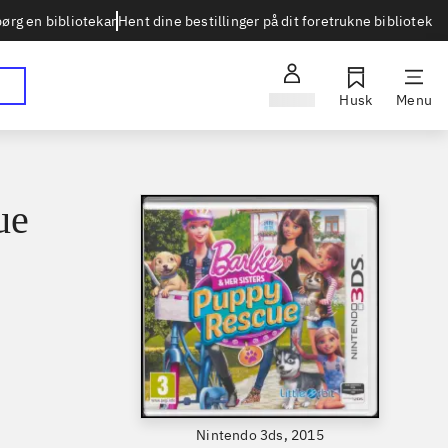
Hent dine bestillinger på dit foretrukne bibliotek
ørg en bibliotekar
Log ind
Husk
Menu
ue
Nintendo 3ds, 2015