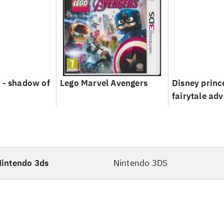
 - shadow of
Lego Marvel Avengers
Disney princ
fairytale ad
intendo 3ds
Nintendo 3DS