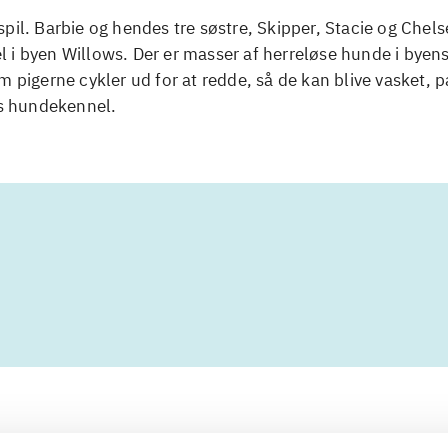
pil. Barbie og hendes tre søstre, Skipper, Stacie og Chels
 i byen Willows. Der er masser af herreløse hunde i byen
m pigerne cykler ud for at redde, så de kan blive vasket, 
es hundekennel.
Artiklerne i
handler ofte