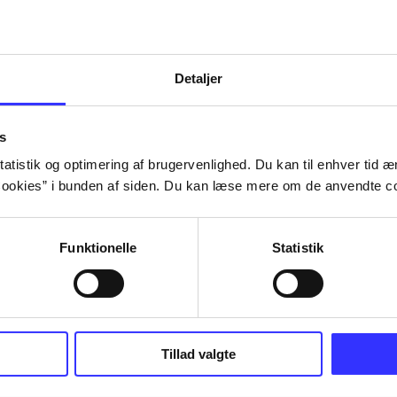
lorem ipsum dolor sit amet ...
Tidsskrift
Detaljer
s
atistik og optimering af brugervenlighed. Du kan til enhver tid æn
ookies” i bunden af siden. Du kan læse mere om de anvendte co
Funktionelle
Statistik
Tillad valgte