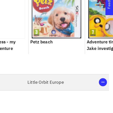
Feedback
ess - my
Petz beach
Adventure ti
venture
Jake investi
Little Orbit Europe