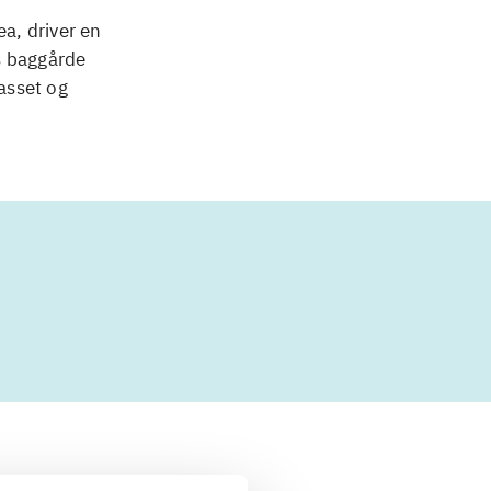
ea, driver en
s baggårde
passet og
 om