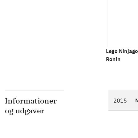
Lego Ninjago
Ronin
Informationer
2015
N
og udgaver