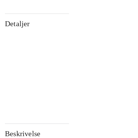
Detaljer
...
...
...
...
...
...
...
...
...
...
...
...
Beskrivelse