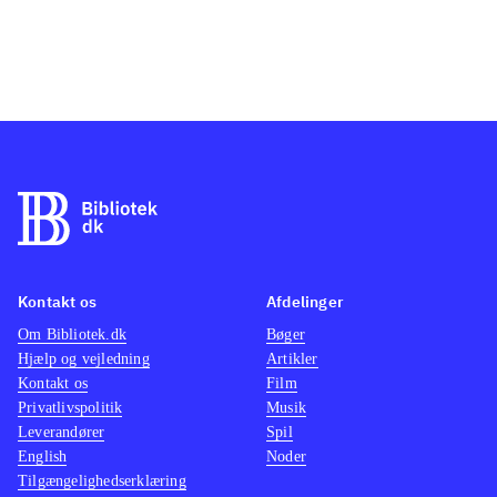
Kontakt os
Afdelinger
Om Bibliotek.dk
Bøger
Hjælp og vejledning
Artikler
Kontakt os
Film
Privatlivspolitik
Musik
Leverandører
Spil
English
Noder
Tilgængelighedserklæring