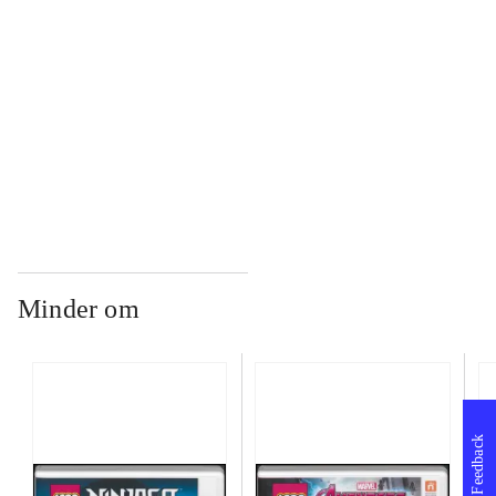
...
...
Minder om
Feedback