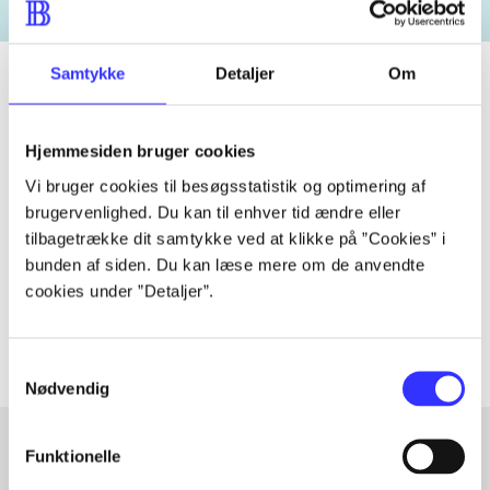
Samtykke
Detaljer
Om
Tidsskrift
Hjemmesiden bruger cookies
Artiklen er en del af
Vi bruger cookies til besøgsstatistik og optimering af
brugervenlighed. Du kan til enhver tid ændre eller
tilbagetrække dit samtykke ved at klikke på ”Cookies” i
lorem ipsum dolor sit amet ...
bunden af siden. Du kan læse mere om de anvendte
Tidsskrift
cookies under ”Detaljer”.
Artiklerne i
handler ofte om
Samtykkevalg
Nødvendig
Funktionelle