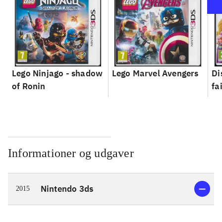
Lego Ninjago - shadow
Lego Marvel Avengers
Di
of Ronin
fa
Informationer og udgaver
Nintendo 3ds
2015