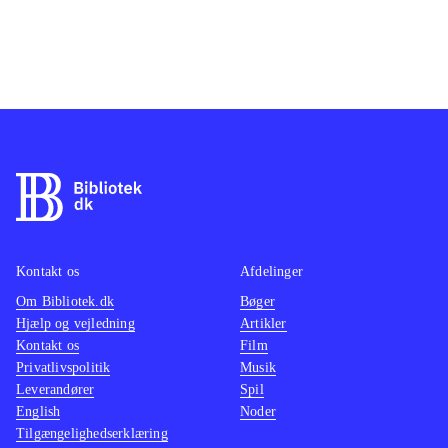
Kontakt os
Afdelinger
Om Bibliotek.dk
Bøger
Hjælp og vejledning
Artikler
Kontakt os
Film
Privatlivspolitik
Musik
Leverandører
Spil
English
Noder
Tilgængelighedserklæring