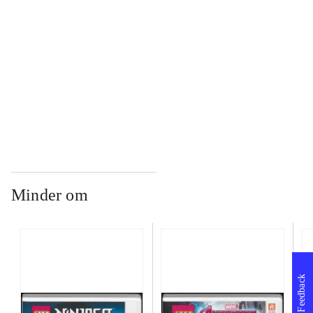
...
...
Minder om
Feedback