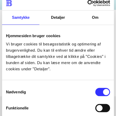
Samtykke
Detaljer
Om
Tidsskrift
Hjemmesiden bruger cookies
Artiklen er en del af
Vi bruger cookies til besøgsstatistik og optimering af
brugervenlighed. Du kan til enhver tid ændre eller
tilbagetrække dit samtykke ved at klikke på ”Cookies” i
lorem ipsum dolor sit amet ...
bunden af siden. Du kan læse mere om de anvendte
Tidsskrift
cookies under ”Detaljer”.
Artiklerne i
handler ofte om
Samtykkevalg
Nødvendig
Funktionelle