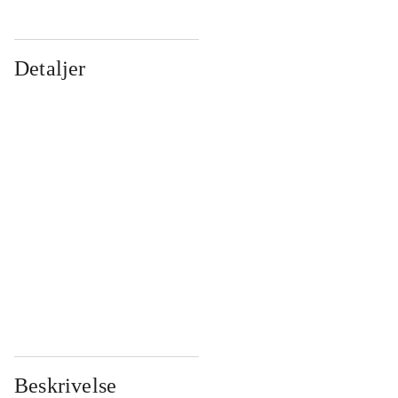
Detaljer
...
...
...
...
...
...
...
...
...
...
...
...
Beskrivelse