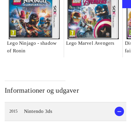
Lego Ninjago - shadow
Lego Marvel Avengers
Di
of Ronin
fa
Informationer og udgaver
Nintendo 3ds
2015