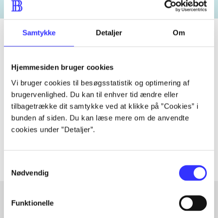
Samtykke
Detaljer
Om
Tidsskrift
Hjemmesiden bruger cookies
Artiklen er en del af
Vi bruger cookies til besøgsstatistik og optimering af
brugervenlighed. Du kan til enhver tid ændre eller
tilbagetrække dit samtykke ved at klikke på ”Cookies” i
lorem ipsum dolor sit amet ...
bunden af siden. Du kan læse mere om de anvendte
Tidsskrift
cookies under ”Detaljer”.
Artiklerne i
handler ofte om
Samtykkevalg
Nødvendig
Funktionelle