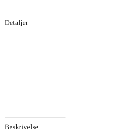
Detaljer
...
...
...
...
...
...
...
...
...
...
...
...
Beskrivelse