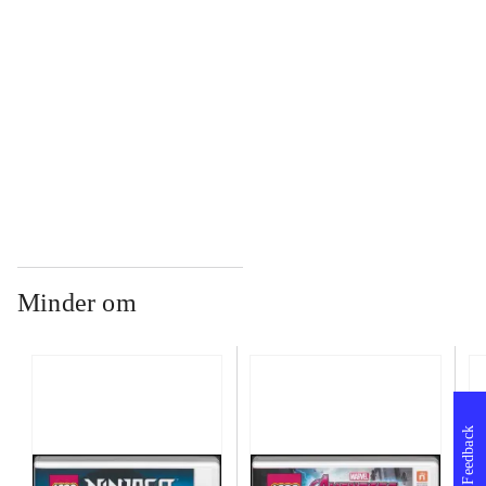
...
...
Minder om
Feedback