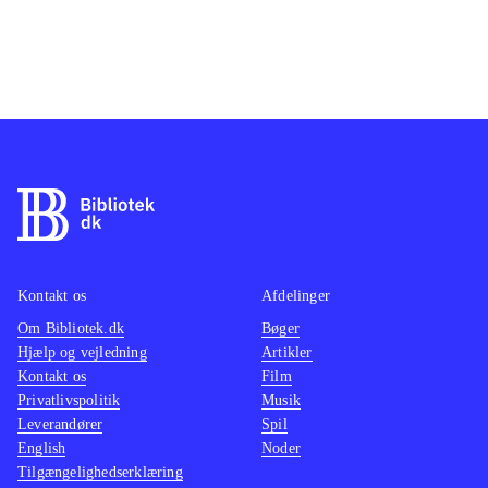
Kontakt os
Afdelinger
Om Bibliotek.dk
Bøger
Hjælp og vejledning
Artikler
Kontakt os
Film
Privatlivspolitik
Musik
Leverandører
Spil
English
Noder
Tilgængelighedserklæring