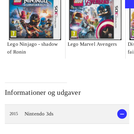
Lego Ninjago - shadow
Lego Marvel Avengers
Di
of Ronin
fa
Informationer og udgaver
Nintendo 3ds
2015