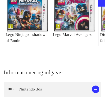
Lego Ninjago - shadow
Lego Marvel Avengers
Di
of Ronin
fa
Informationer og udgaver
Nintendo 3ds
2015