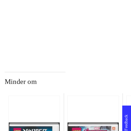
...
...
Minder om
Feedback