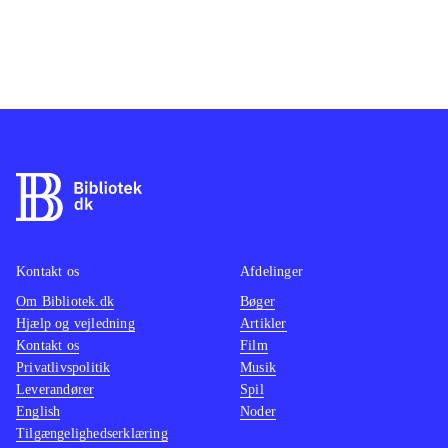
Kontakt os
Afdelinger
Om Bibliotek.dk
Bøger
Hjælp og vejledning
Artikler
Kontakt os
Film
Privatlivspolitik
Musik
Leverandører
Spil
English
Noder
Tilgængelighedserklæring