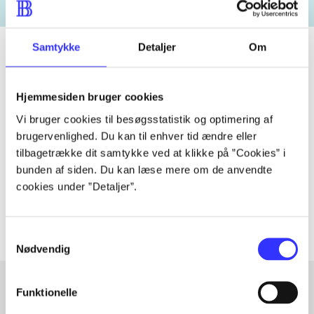
Samtykke
Detaljer
Om
Tidsskrift
Hjemmesiden bruger cookies
Artiklen er en del af
Vi bruger cookies til besøgsstatistik og optimering af
brugervenlighed. Du kan til enhver tid ændre eller
tilbagetrække dit samtykke ved at klikke på ”Cookies” i
lorem ipsum dolor sit amet ...
bunden af siden. Du kan læse mere om de anvendte
Tidsskrift
cookies under ”Detaljer”.
Artiklerne i
handler ofte om
Samtykkevalg
Nødvendig
Funktionelle