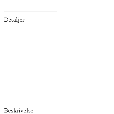
Detaljer
...
...
...
...
...
...
...
...
...
...
...
...
Beskrivelse