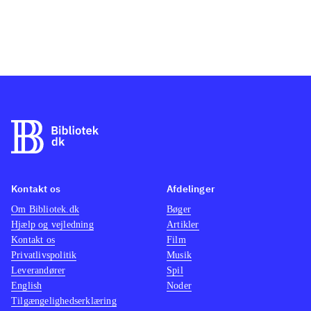
Kontakt os
Afdelinger
Om Bibliotek.dk
Bøger
Hjælp og vejledning
Artikler
Kontakt os
Film
Privatlivspolitik
Musik
Leverandører
Spil
English
Noder
Tilgængelighedserklæring