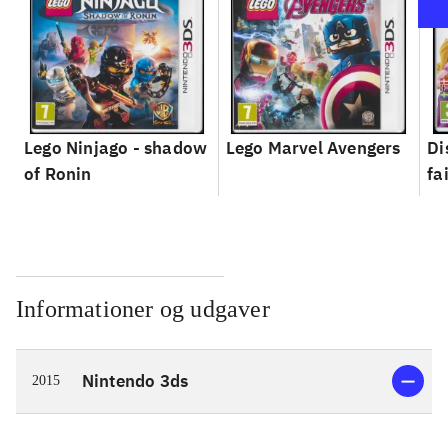
Lego Ninjago - shadow
Lego Marvel Avengers
Di
of Ronin
fa
Informationer og udgaver
Nintendo 3ds
2015