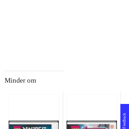
...
...
Minder om
Feedback