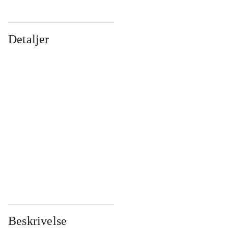
Detaljer
...
...
...
...
...
...
...
...
...
...
...
...
Beskrivelse