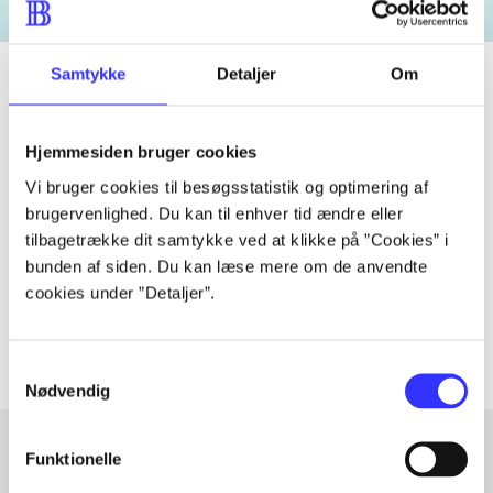
Samtykke
Detaljer
Om
Tidsskrift
Hjemmesiden bruger cookies
Artiklen er en del af
Vi bruger cookies til besøgsstatistik og optimering af
brugervenlighed. Du kan til enhver tid ændre eller
tilbagetrække dit samtykke ved at klikke på ”Cookies” i
lorem ipsum dolor sit amet ...
bunden af siden. Du kan læse mere om de anvendte
Tidsskrift
cookies under ”Detaljer”.
Artiklerne i
handler ofte om
Samtykkevalg
Nødvendig
Funktionelle