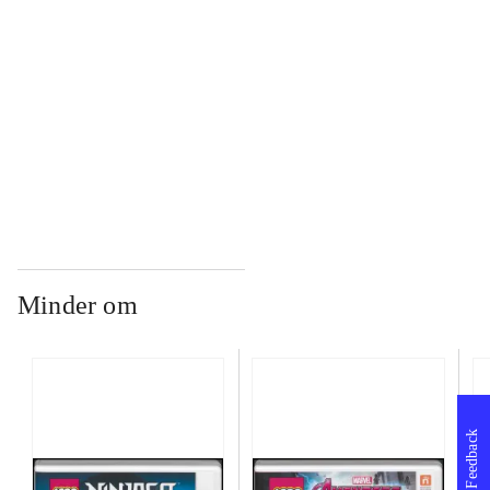
...
...
Minder om
Feedback