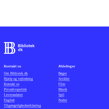
Kontakt os
Afdelinger
Om Bibliotek.dk
Bøger
Hjælp og vejledning
Artikler
Kontakt os
Film
Privatlivspolitik
Musik
Leverandører
Spil
English
Noder
Tilgængelighedserklæring