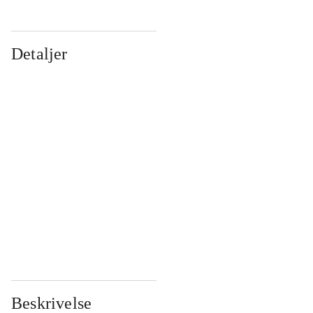
Detaljer
...
...
...
...
...
...
...
...
...
...
...
...
Beskrivelse