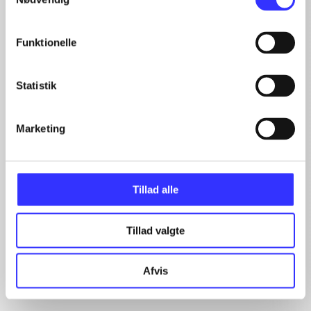
Funktionelle
Statistik
Artikler
Marketing
Alle registrerede artikler fordelt på udgivelser
...
Tillad alle
...
...
Tillad valgte
...
...
Afvis