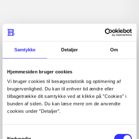
Tidsskrift
Artiklen er en del af
Samtykke
Detaljer
Om
lorem ipsum dolor sit amet ...
Tidsskrift
Hjemmesiden bruger cookies
Artiklerne i
handler ofte om
Vi bruger cookies til besøgsstatistik og optimering af
brugervenlighed. Du kan til enhver tid ændre eller
tilbagetrække dit samtykke ved at klikke på ”Cookies” i
bunden af siden. Du kan læse mere om de anvendte
cookies under ”Detaljer”.
Artikler med samme emner
Samtykkevalg
Fra
Nødvendig