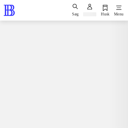
Søg
Log ind
Husk
Menu
Spil / computerspil
Nintendo 3ds, 2015
Barbie & her sisters - puppy rescue
Nintendo 3ds