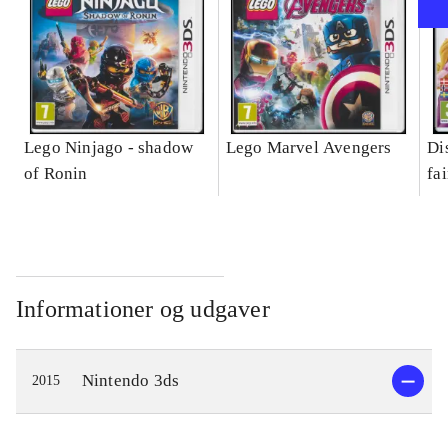
Lego Ninjago - shadow
Lego Marvel Avengers
Di
of Ronin
fa
Informationer og udgaver
Nintendo 3ds
2015