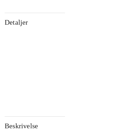
Detaljer
...
...
...
...
...
...
...
...
...
...
...
...
Beskrivelse