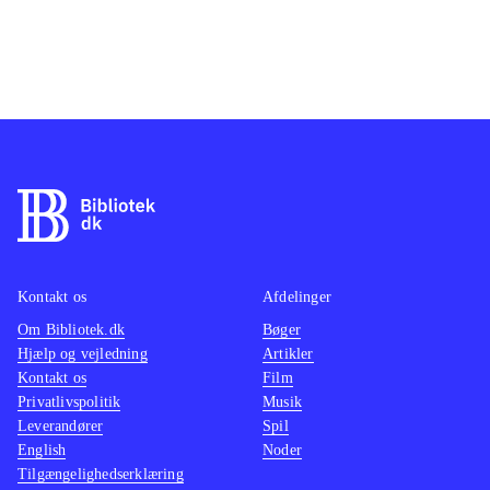
Kontakt os
Afdelinger
Om Bibliotek.dk
Bøger
Hjælp og vejledning
Artikler
Kontakt os
Film
Privatlivspolitik
Musik
Leverandører
Spil
English
Noder
Tilgængelighedserklæring