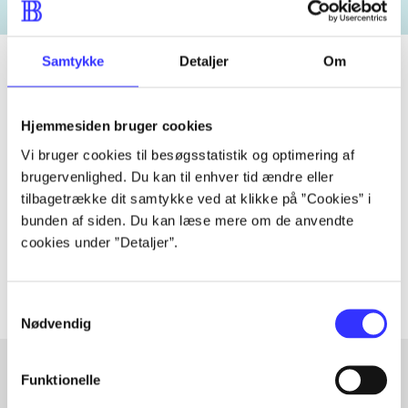
Samtykke
Detaljer
Om
Tidsskrift
Hjemmesiden bruger cookies
Artiklen er en del af
Vi bruger cookies til besøgsstatistik og optimering af
brugervenlighed. Du kan til enhver tid ændre eller
tilbagetrække dit samtykke ved at klikke på ”Cookies” i
lorem ipsum dolor sit amet ...
bunden af siden. Du kan læse mere om de anvendte
Tidsskrift
cookies under ”Detaljer”.
Artiklerne i
handler ofte om
Samtykkevalg
Nødvendig
Funktionelle