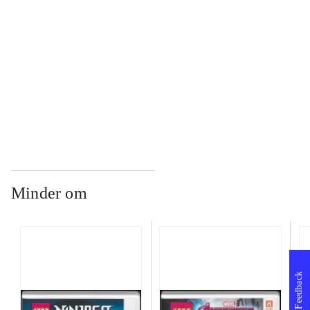
...
...
Minder om
Feedback