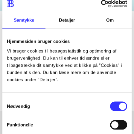
Samtykke
Detaljer
Om
Tidsskrift
Hjemmesiden bruger cookies
Artiklen er en del af
Vi bruger cookies til besøgsstatistik og optimering af
brugervenlighed. Du kan til enhver tid ændre eller
tilbagetrække dit samtykke ved at klikke på ”Cookies” i
lorem ipsum dolor sit amet ...
bunden af siden. Du kan læse mere om de anvendte
Tidsskrift
cookies under ”Detaljer”.
Artiklerne i
handler ofte om
Samtykkevalg
Nødvendig
Funktionelle