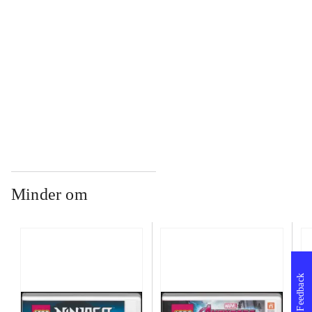
...
...
Minder om
Feedback