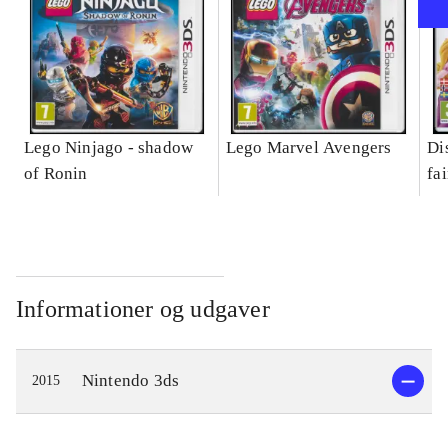
Lego Ninjago - shadow
Lego Marvel Avengers
Di
of Ronin
fa
Informationer og udgaver
Nintendo 3ds
2015