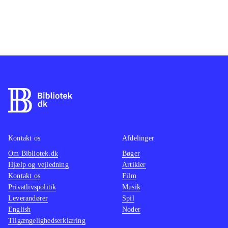
Kontakt os
Afdelinger
Om Bibliotek.dk
Bøger
Hjælp og vejledning
Artikler
Kontakt os
Film
Privatlivspolitik
Musik
Leverandører
Spil
English
Noder
Tilgængelighedserklæring