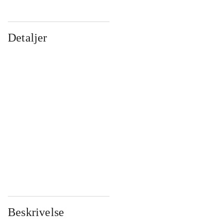
Detaljer
...
...
...
...
...
...
...
...
...
...
...
...
Beskrivelse