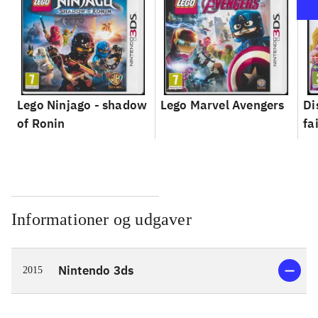
Lego Ninjago - shadow
Lego Marvel Avengers
Di
of Ronin
fa
Informationer og udgaver
Nintendo 3ds
2015