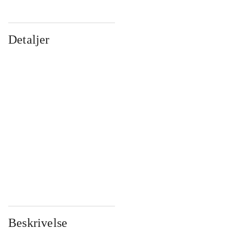
Detaljer
...
...
...
...
...
...
...
...
...
...
...
...
Beskrivelse