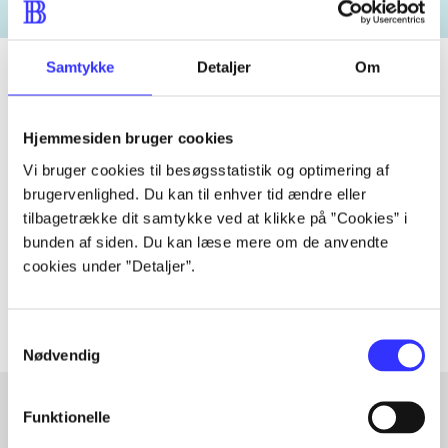
Samtykke
Detaljer
Om
Tidsskrift
Hjemmesiden bruger cookies
Artiklen er en del af
Vi bruger cookies til besøgsstatistik og optimering af
brugervenlighed. Du kan til enhver tid ændre eller
tilbagetrække dit samtykke ved at klikke på ”Cookies” i
lorem ipsum dolor sit amet ...
bunden af siden. Du kan læse mere om de anvendte
Tidsskrift
cookies under ”Detaljer”.
Artiklerne i
handler ofte om
Samtykkevalg
Nødvendig
Funktionelle