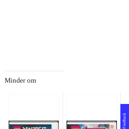
...
...
Minder om
Feedback