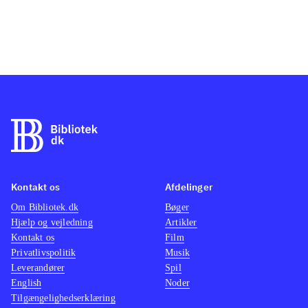
Kontakt os
Afdelinger
Om Bibliotek.dk
Bøger
Hjælp og vejledning
Artikler
Kontakt os
Film
Privatlivspolitik
Musik
Leverandører
Spil
English
Noder
Tilgængelighedserklæring