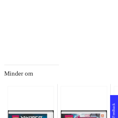
...
...
Minder om
Feedback