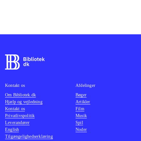
Kontakt os
Afdelinger
Om Bibliotek.dk
Bøger
Hjælp og vejledning
Artikler
Kontakt os
Film
Privatlivspolitik
Musik
Leverandører
Spil
English
Noder
Tilgængelighedserklæring