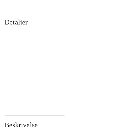
Detaljer
...
...
...
...
...
...
...
...
...
...
...
...
Beskrivelse