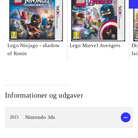
Lego Ninjago - shadow
Lego Marvel Avengers
Di
of Ronin
fa
Informationer og udgaver
Nintendo 3ds
2015