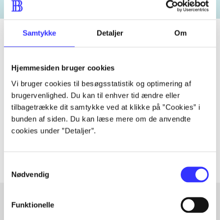
Samtykke
Detaljer
Om
Tidsskrift
Hjemmesiden bruger cookies
Artiklen er en del af
Vi bruger cookies til besøgsstatistik og optimering af
brugervenlighed. Du kan til enhver tid ændre eller
tilbagetrække dit samtykke ved at klikke på ”Cookies” i
lorem ipsum dolor sit amet ...
bunden af siden. Du kan læse mere om de anvendte
Tidsskrift
cookies under ”Detaljer”.
Artiklerne i
handler ofte om
Samtykkevalg
Nødvendig
Funktionelle