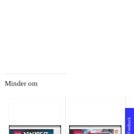
...
...
Minder om
Feedback