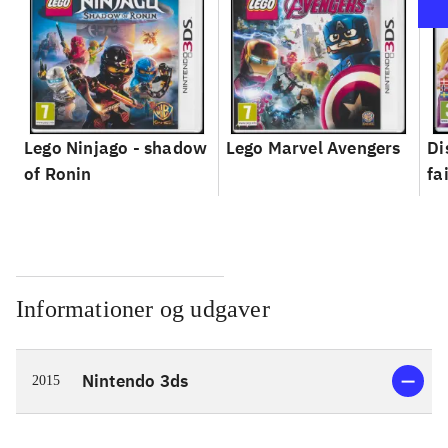
Lego Ninjago - shadow
Lego Marvel Avengers
Di
of Ronin
fa
Informationer og udgaver
Nintendo 3ds
2015