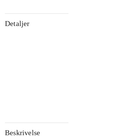
Detaljer
...
...
...
...
...
...
...
...
...
...
...
...
Beskrivelse