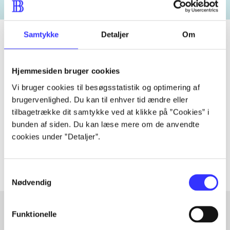
Samtykke
Detaljer
Om
Tidsskrift
Hjemmesiden bruger cookies
Artiklen er en del af
Vi bruger cookies til besøgsstatistik og optimering af
brugervenlighed. Du kan til enhver tid ændre eller
tilbagetrække dit samtykke ved at klikke på ”Cookies” i
lorem ipsum dolor sit amet ...
bunden af siden. Du kan læse mere om de anvendte
Tidsskrift
cookies under ”Detaljer”.
Artiklerne i
handler ofte om
Samtykkevalg
Nødvendig
Funktionelle