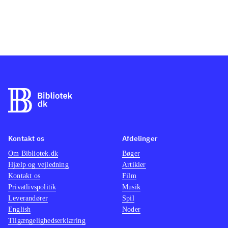
Kontakt os
Afdelinger
Om Bibliotek.dk
Bøger
Hjælp og vejledning
Artikler
Kontakt os
Film
Privatlivspolitik
Musik
Leverandører
Spil
English
Noder
Tilgængelighedserklæring