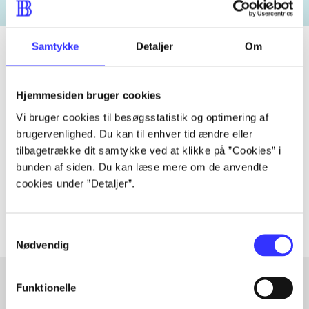
Samtykke
Detaljer
Om
Tidsskrift
Hjemmesiden bruger cookies
Artiklen er en del af
Vi bruger cookies til besøgsstatistik og optimering af
brugervenlighed. Du kan til enhver tid ændre eller
tilbagetrække dit samtykke ved at klikke på ”Cookies” i
lorem ipsum dolor sit amet ...
bunden af siden. Du kan læse mere om de anvendte
Tidsskrift
cookies under ”Detaljer”.
Artiklerne i
handler ofte om
Samtykkevalg
Nødvendig
Funktionelle