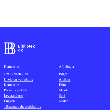
Kontakt os
Afdelinger
Om Bibliotek.dk
Bøger
Hjælp og vejledning
Artikler
Kontakt os
Film
Privatlivspolitik
Musik
Leverandører
Spil
English
Noder
Tilgængelighedserklæring