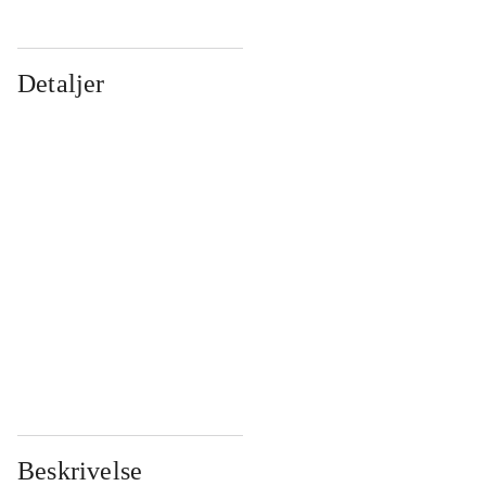
Detaljer
...
...
...
...
...
...
...
...
...
...
...
...
Beskrivelse