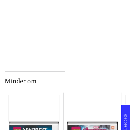
...
...
Minder om
Feedback