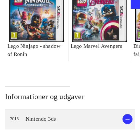
Lego Ninjago - shadow
Lego Marvel Avengers
Di
of Ronin
fa
Informationer og udgaver
Nintendo 3ds
2015