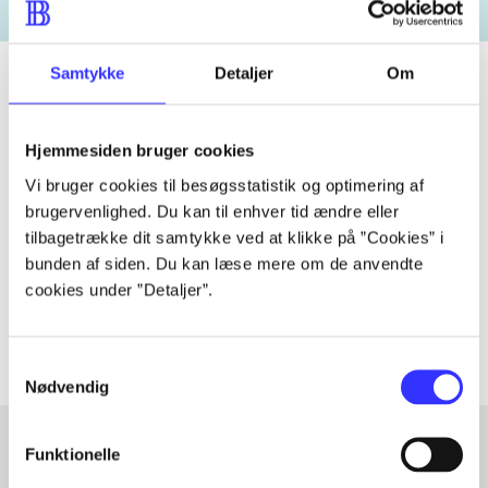
Samtykke
Detaljer
Om
Tidsskrift
Hjemmesiden bruger cookies
Artiklen er en del af
Vi bruger cookies til besøgsstatistik og optimering af
brugervenlighed. Du kan til enhver tid ændre eller
tilbagetrække dit samtykke ved at klikke på ”Cookies” i
lorem ipsum dolor sit amet ...
bunden af siden. Du kan læse mere om de anvendte
Tidsskrift
cookies under ”Detaljer”.
Artiklerne i
handler ofte om
Samtykkevalg
Nødvendig
Funktionelle