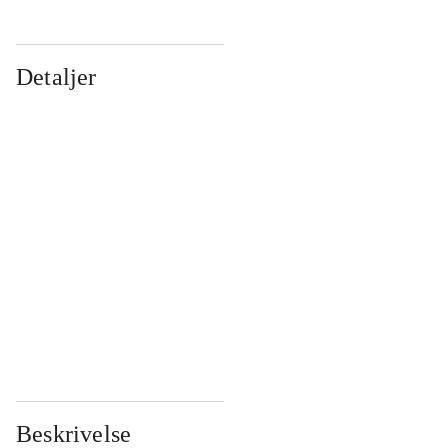
Detaljer
...
...
...
...
...
...
...
...
...
...
...
...
Beskrivelse