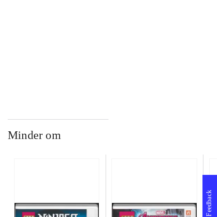
...
...
Minder om
Feedback