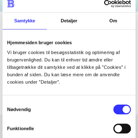
Samtykke
Detaljer
Om
Tidsskrift
Hjemmesiden bruger cookies
Artiklen er en del af
Vi bruger cookies til besøgsstatistik og optimering af
brugervenlighed. Du kan til enhver tid ændre eller
tilbagetrække dit samtykke ved at klikke på ”Cookies” i
lorem ipsum dolor sit amet ...
bunden af siden. Du kan læse mere om de anvendte
Tidsskrift
cookies under ”Detaljer”.
Artiklerne i
handler ofte om
Samtykkevalg
Nødvendig
Funktionelle