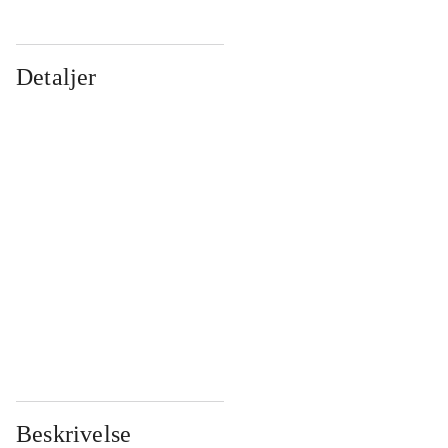
Detaljer
...
...
...
...
...
...
...
...
...
...
...
...
Beskrivelse