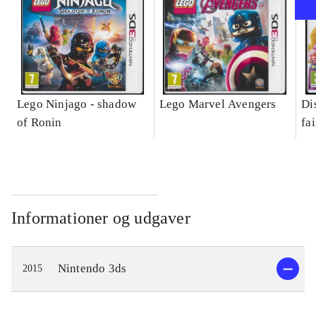
Lego Ninjago - shadow
Lego Marvel Avengers
Di
of Ronin
fa
Informationer og udgaver
Nintendo 3ds
2015