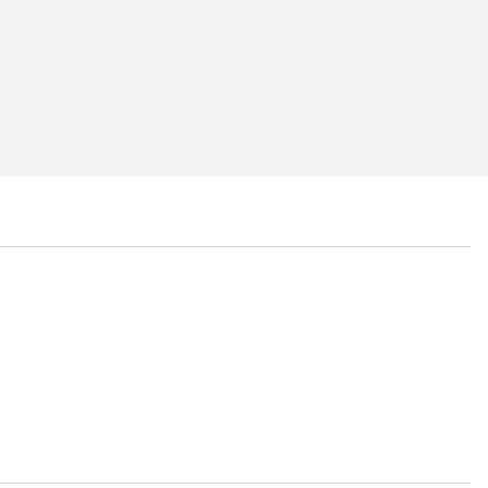
...
...