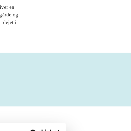
iver en
ggårde og
plejet i