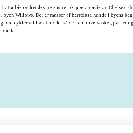
il. Barbie og hendes tre søstre, Skipper, Stacie og Chelsea, dr
i byen Willows. Der er masser af herreløse hunde i byens ba
gerne cykler ud for at redde, så de kan blive vasket, passet og 
ennel.
Artiklerne i
handler ofte om
lorem ipsum dolor sit amet ...