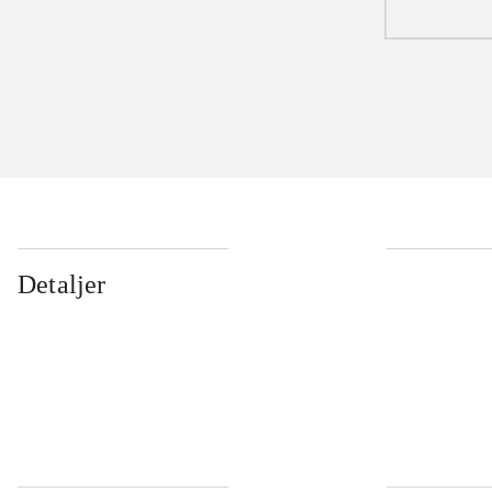
Detaljer
...
...
...
...