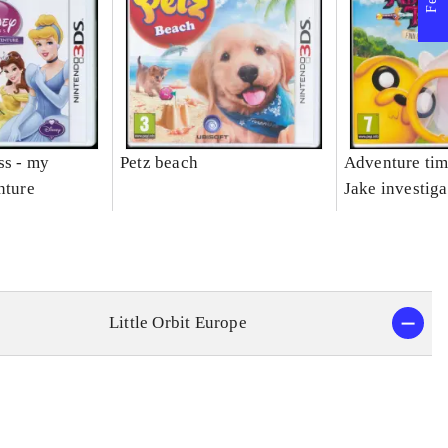
ss - my
Petz beach
Adventure tim
nture
Jake investiga
Little Orbit Europe