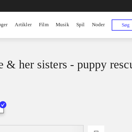
øger
Artikler
Film
Musik
Spil
Noder
Søg
e & her sisters - puppy resc