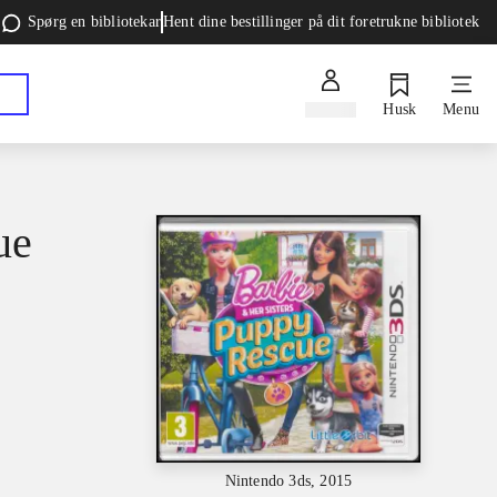
Spørg en bibliotekar
Hent dine bestillinger på dit foretrukne bibliotek
Log ind
Husk
Menu
ue
Nintendo 3ds, 2015