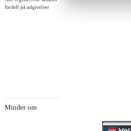
...
fordelt på udgivelser
...
...
...
Minder om