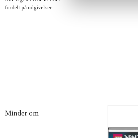
...
fordelt på udgivelser
...
...
...
Minder om