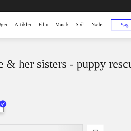
øger
Artikler
Film
Musik
Spil
Noder
Søg
e & her sisters - puppy resc