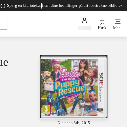
Spørg en bibliotekar
Hent dine bestillinger på dit foretrukne bibliotek
Log ind
Husk
Menu
ue
Nintendo 3ds, 2015