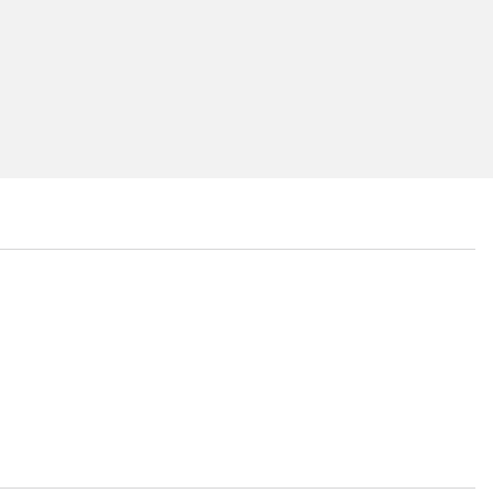
...
...