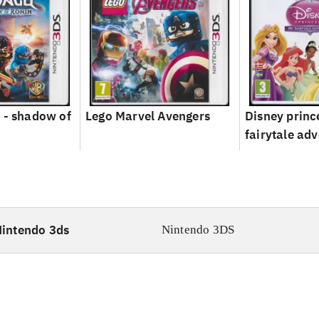
 - shadow of
Lego Marvel Avengers
Disney princ
fairytale ad
intendo 3ds
Nintendo 3DS