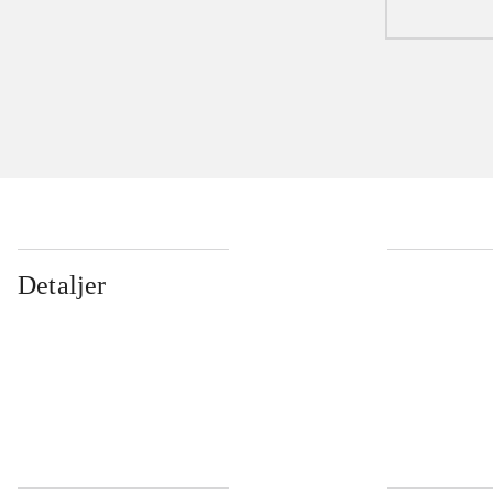
Detaljer
...
...
...
...