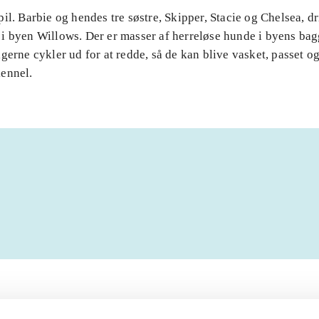
il. Barbie og hendes tre søstre, Skipper, Stacie og Chelsea, dr
i byen Willows. Der er masser af herreløse hunde i byens ba
gerne cykler ud for at redde, så de kan blive vasket, passet og 
ennel.
Artiklerne i
handler ofte
lorem ipsum dolor sit amet ...