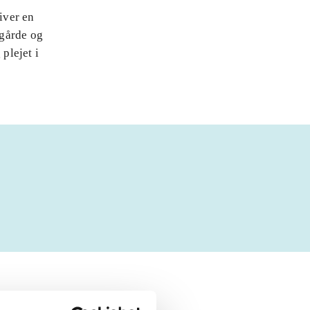
iver en
ggårde og
plejet i
 om