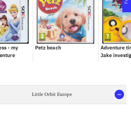
ess - my
Petz beach
Adventure ti
venture
Jake investi
Little Orbit Europe