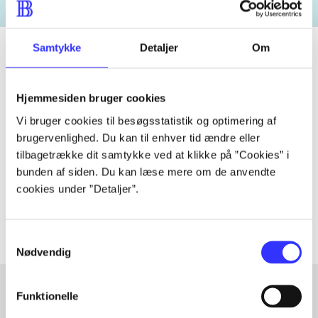
Samtykke
Detaljer
Om
Tidsskrift
Hjemmesiden bruger cookies
Artiklen er en del af
Vi bruger cookies til besøgsstatistik og optimering af
brugervenlighed. Du kan til enhver tid ændre eller
tilbagetrække dit samtykke ved at klikke på ”Cookies” i
lorem ipsum dolor sit amet ...
bunden af siden. Du kan læse mere om de anvendte
Tidsskrift
cookies under ”Detaljer”.
Artiklerne i
handler ofte om
Samtykkevalg
Nødvendig
Funktionelle