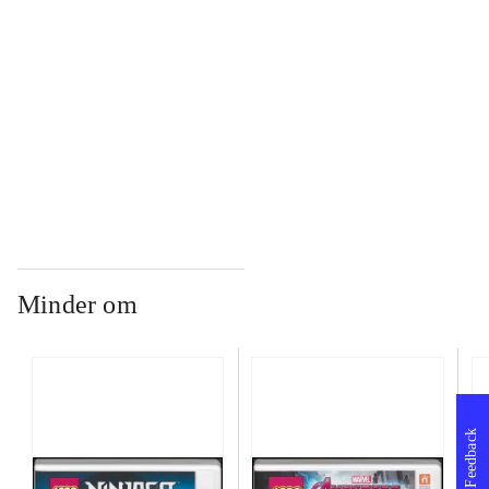
...
...
Minder om
Feedback