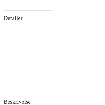
Detaljer
...
...
...
...
...
...
...
...
...
...
...
...
Beskrivelse