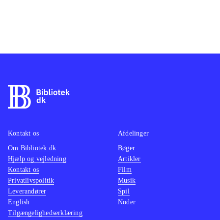
Kontakt os
Afdelinger
Om Bibliotek.dk
Bøger
Hjælp og vejledning
Artikler
Kontakt os
Film
Privatlivspolitik
Musik
Leverandører
Spil
English
Noder
Tilgængelighedserklæring