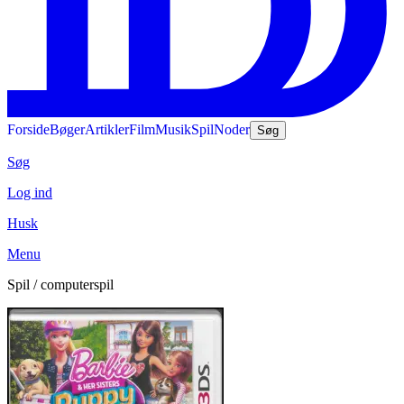
Forside
Bøger
Artikler
Film
Musik
Spil
Noder
Søg
Søg
Log ind
Husk
Menu
Spil / computerspil