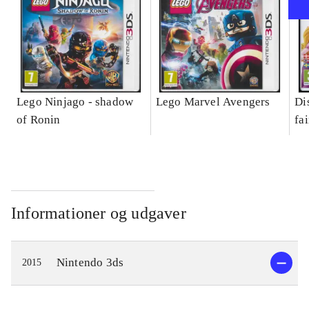
Lego Ninjago - shadow
Lego Marvel Avengers
Di
of Ronin
fa
Informationer og udgaver
Nintendo 3ds
2015