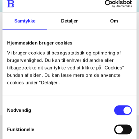
Samtykke
Detaljer
Om
Tidsskrift
Hjemmesiden bruger cookies
Artiklen er en del af
Vi bruger cookies til besøgsstatistik og optimering af
brugervenlighed. Du kan til enhver tid ændre eller
tilbagetrække dit samtykke ved at klikke på ”Cookies” i
lorem ipsum dolor sit amet ...
bunden af siden. Du kan læse mere om de anvendte
Tidsskrift
cookies under ”Detaljer”.
Artiklerne i
handler ofte om
Samtykkevalg
Nødvendig
Funktionelle