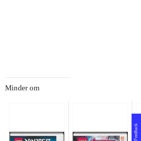
...
...
Minder om
Feedback