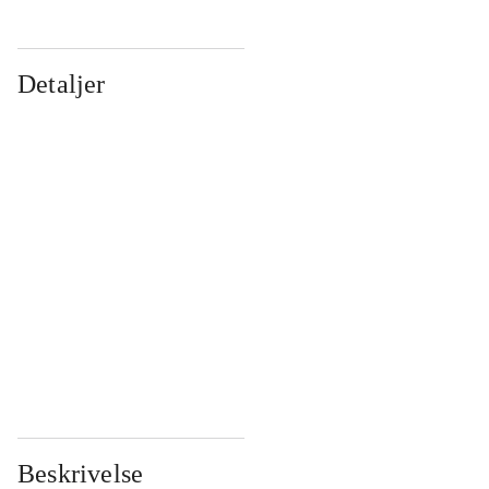
Detaljer
...
...
...
...
...
...
...
...
...
...
...
...
Beskrivelse