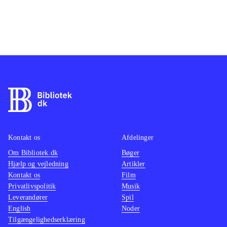
Kontakt os
Afdelinger
Om Bibliotek.dk
Bøger
Hjælp og vejledning
Artikler
Kontakt os
Film
Privatlivspolitik
Musik
Leverandører
Spil
English
Noder
Tilgængelighedserklæring