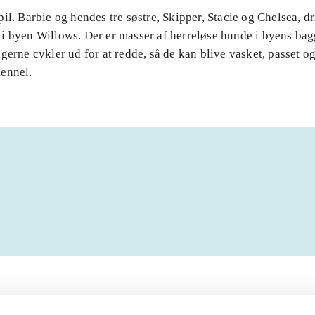
il. Barbie og hendes tre søstre, Skipper, Stacie og Chelsea, dr
i byen Willows. Der er masser af herreløse hunde i byens ba
gerne cykler ud for at redde, så de kan blive vasket, passet og 
ennel.
Artiklerne i
handler ofte om
lorem ipsum dolor sit amet ...