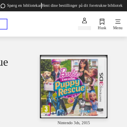
Spørg en bibliotekar
Hent dine bestillinger på dit foretrukne bibliotek
Log ind
Husk
Menu
ue
Nintendo 3ds, 2015