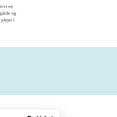
iver en
ggårde og
plejet i