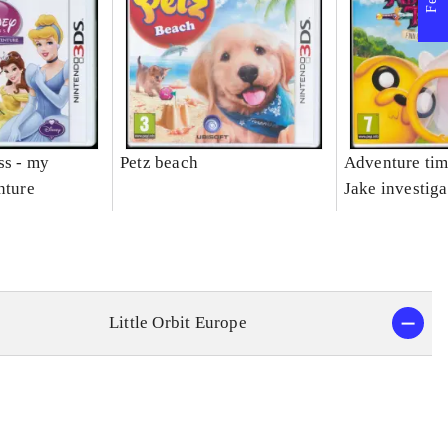
ss - my
Petz beach
Adventure tim
nture
Jake investiga
Little Orbit Europe