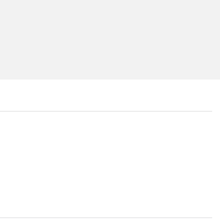
...
...