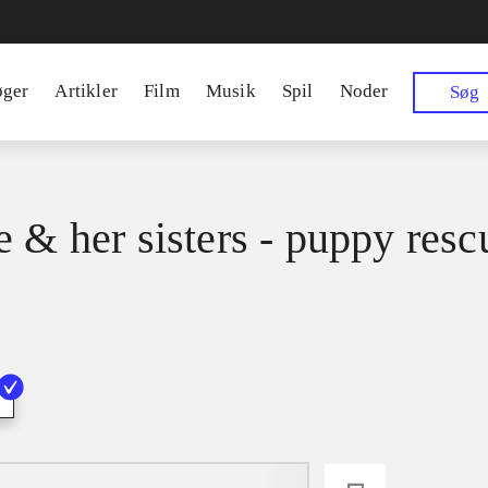
øger
Artikler
Film
Musik
Spil
Noder
Søg
e & her sisters - puppy resc