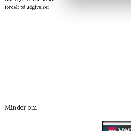
...
fordelt på udgivelser
...
...
...
Minder om