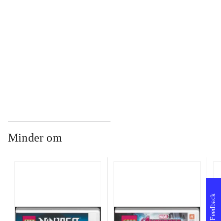
...
...
Minder om
Feedback