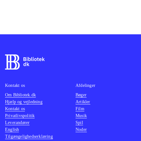
Kontakt os
Afdelinger
Om Bibliotek.dk
Bøger
Hjælp og vejledning
Artikler
Kontakt os
Film
Privatlivspolitik
Musik
Leverandører
Spil
English
Noder
Tilgængelighedserklæring