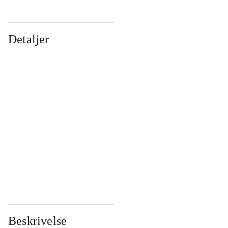
Detaljer
...
...
...
...
...
...
...
...
...
...
...
...
Beskrivelse