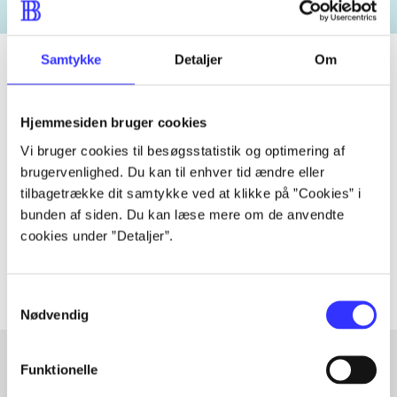
Samtykke
Detaljer
Om
Tidsskrift
Hjemmesiden bruger cookies
Artiklen er en del af
Vi bruger cookies til besøgsstatistik og optimering af
brugervenlighed. Du kan til enhver tid ændre eller
tilbagetrække dit samtykke ved at klikke på ”Cookies” i
lorem ipsum dolor sit amet ...
bunden af siden. Du kan læse mere om de anvendte
Tidsskrift
cookies under ”Detaljer”.
Artiklerne i
handler ofte om
Samtykkevalg
Nødvendig
Funktionelle