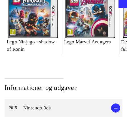
Lego Ninjago - shadow
Lego Marvel Avengers
Di
of Ronin
fa
Informationer og udgaver
Nintendo 3ds
2015