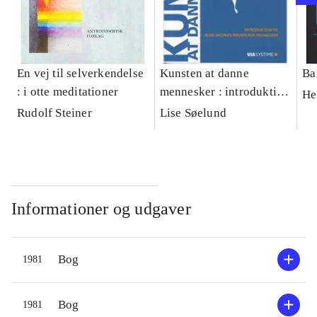
En vej til selverkendelse
Kunsten at danne
Ba
: i otte meditationer
mennesker : introduktion
He
til Jean-Jacques
Rudolf Steiner
Lise Søelund
Rousseaus pædagogik
Informationer og udgaver
Bog
1981
Bog
1981