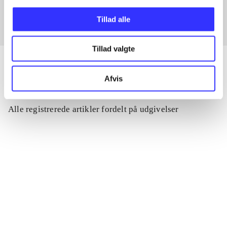
Tillad alle
Tillad valgte
Afvis
Artikler
Alle registrerede artikler fordelt på udgivelser
...
...
...