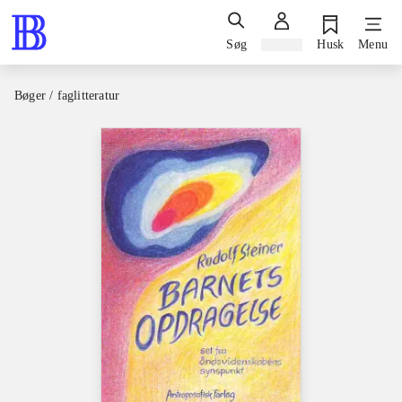
Søg
Log ind
Husk
Menu
Bøger / faglitteratur