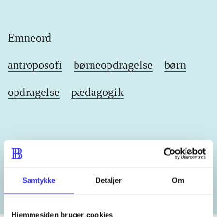
Emneord
antroposofi
børneopdragelse
børn
opdragelse
pædagogik
Lignende emneord
heste
børnebøger
ridning
hestesygdomme
vokal
Samtykke
Detaljer
Om
Hjemmesiden bruger cookies