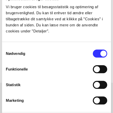
Vi bruger cookies til besøgsstatistik og optimering af
brugervenlighed. Du kan til enhver tid ændre eller
tilbagetrække dit samtykke ved at klikke på ”Cookies” i
Tidsskrift
bunden af siden. Du kan læse mere om de anvendte
Artiklen er en del af
cookies under ”Detaljer”.
lorem ipsum dolor sit amet ...
Samtykkevalg
Tidsskrift
Nødvendig
Artiklerne i
handler ofte om
Funktionelle
Statistik
Marketing
Artikler med samme emner
Fra