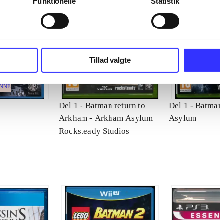
Funktionelle
Statistik
Tillad valgte
ENNE
n - Arkham
Del 1 -
Batman return to
Del 1 -
Batma
Arkham - Arkham Asylum
Asylum
Rocksteady Studios