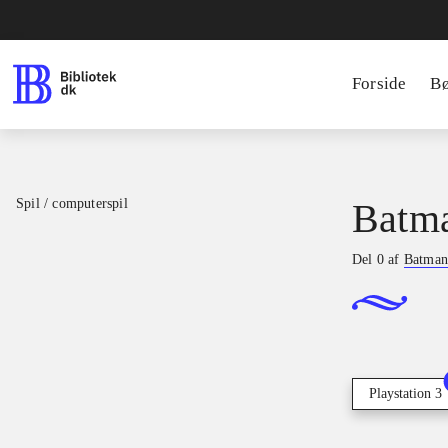
Forside
B
Spil / computerspil
Batma
Del 0 af
Batman
Playstation 3