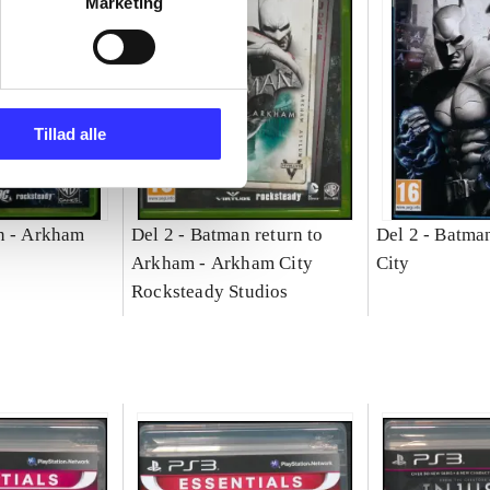
Marketing
Tillad alle
n - Arkham
Del 2 -
Batman return to
Del 2 -
Batma
Arkham - Arkham City
City
Rocksteady Studios