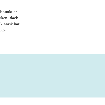
dspunkt er
urken Black
ack Mask har
 DC-