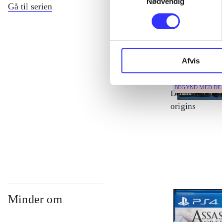
Nødvendig
Gå til serien
Afvis
BEGYND MED D
Del 0 -
Batma
origins
Minder om