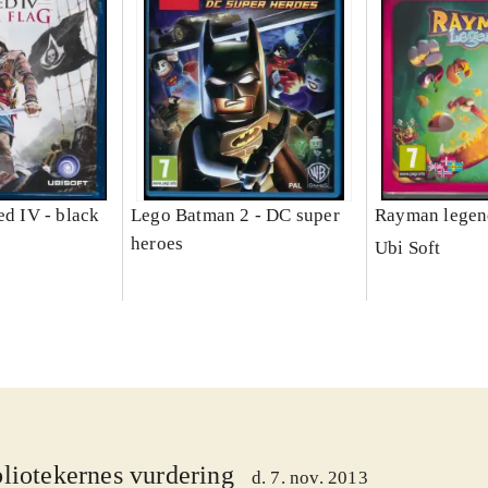
ed IV - black
Lego Batman 2 - DC super
Rayman legen
heroes
Ubi Soft
liotekernes vurdering
d. 7. nov. 2013