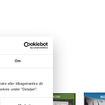
Om
dre eller tilbagetrække dit
okies under ”Detaljer”.