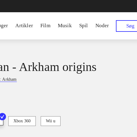
øger
Artikler
Film
Musik
Spil
Noder
Søg
n - Arkham origins
: Arkham
Xbox 360
Wii u