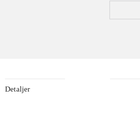
Detaljer
...
...
...
...