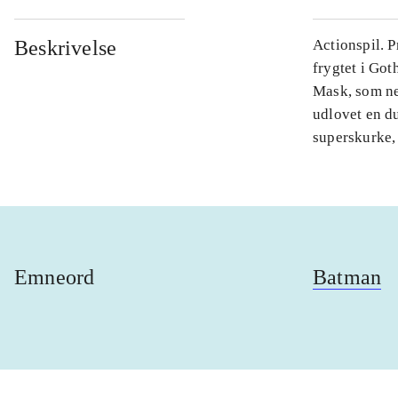
Beskrivelse
Actionspil. P
frygtet i Got
Mask, som net
udlovet en du
superskurke,
Emneord
Batman