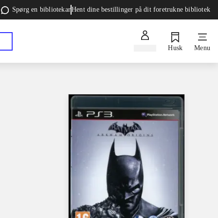
Spørg en bibliotekar
Hent dine bestillinger på dit foretrukne bibliotek
Log ind
Husk
Menu