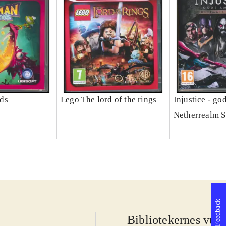
ds
Lego The lord of the rings
Injustice - g
Netherrealm S
Feedback
Bibliotekernes vurd