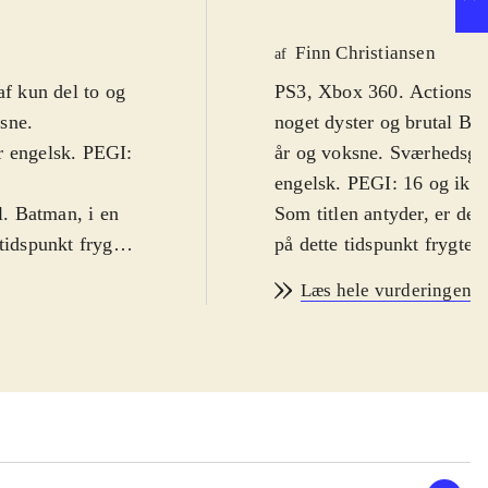
Finn Christiansen
af
af kun del to og
PS3, Xbox 360. Actionspil
sne.
noget dyster og brutal Ba
r engelsk. PEGI:
år og voksne. Sværhedsgra
engelsk. PEGI: 16 og ikon
l. Batman, i en
Som titlen antyder, er det
tidspunkt frygtet
på dette tidspunkt frygtet
litiet. Batmans
jagtet af politiet. Batman
Læs hele vurderingen
 af fængslet og
er brudt ud af fængslet og
derer otte
Spillet starter juleaften 
er for første
ram på Batman. Det inklu
 række nyttige
kronologisk set, møder fo
æverne er dog
Croc. Batman har en rækk
counter-slag,
detektivarbejdet. Næverne