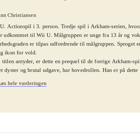
inn Christiansen
U. Actionspil i 3. person. Tredje spil i Arkham-serien, hvor
er udkommet til Wii U. Målgruppen er unge fra 13 år og vok
hedsgraden er tilpas udfordrende til målgruppen. Sproget e
g ikon for vold
.
titlen antyder, er dette en prequel til de forrige Arkham-spi
t dyster og brutal udgave, har hovedrollen. Han er på dette 
yens borgere, såvel lydige som kriminelle, og er jagtet af po
æs hele vurderingen
ste trussel er dog superskurken Black Mask, som er brudt ud
taget en god flok af de værste forbrydere med sig. Det inklu
siske DC-superskurke, som Batman her, kronologisk set, mød
. Eksempelvis Jokeren, Bane og Killer Croc. Batman har en
ets, som kan hjælpe med både kamp og detektivarbejdet. N
ans foretrukne våben. Til rådighed er en række combo- og 