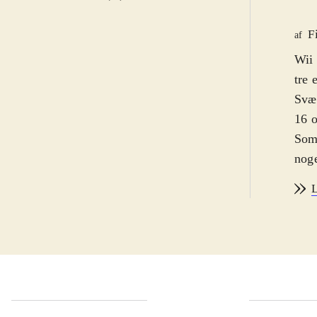
F
af
Wii 
tre 
Svær
16 o
Som 
noge
af b
L
stør
har 
klas
gang
gadg
Batm