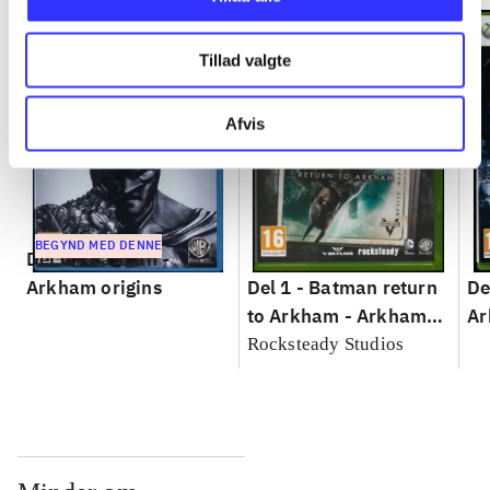
Tillad valgte
Afvis
BEGYND MED DENNE
Del 0 -
Batman -
Arkham origins
Del 1 -
Batman return
De
to Arkham - Arkham
Ar
Asylum
Rocksteady Studios