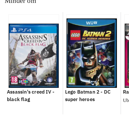
Minder om
Assassin's creed IV -
Lego Batman 2 - DC
Ra
black flag
super heroes
Ub