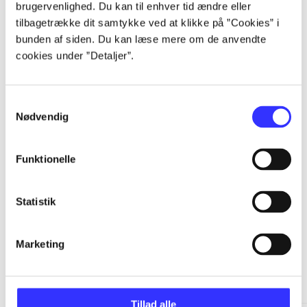
brugervenlighed. Du kan til enhver tid ændre eller
...
tilbagetrække dit samtykke ved at klikke på ”Cookies” i
bunden af siden. Du kan læse mere om de anvendte
cookies under ”Detaljer”.
...
...
Samtykkevalg
Nødvendig
...
Funktionelle
Statistik
Marketing
Batman: Arkham
Gå til serien
Tillad alle