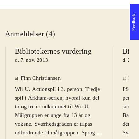
Feedback
Anmeldelser (4)
Bibliotekernes vurdering
Bibli
d. 7. nov. 2013
d. 25. 
Finn Christiansen
Finn
af
af
Wii U. Actionspil i 3. person. Tredje
PS3, X
spil i Arkham-serien, hvoraf kun del
person.
to og tre er udkommet til Wii U.
som har
Målgruppen er unge fra 13 år og
Batman
voksne. Sværhedsgraden er tilpas
derfor 
udfordrende til målgruppen. Sproget
Sværhe