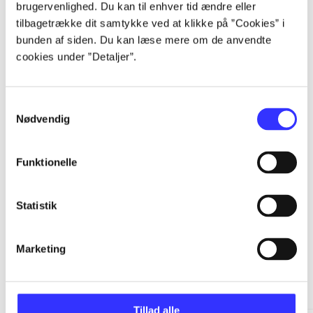
brugervenlighed. Du kan til enhver tid ændre eller
...
tilbagetrække dit samtykke ved at klikke på ”Cookies” i
bunden af siden. Du kan læse mere om de anvendte
cookies under ”Detaljer”.
...
...
Samtykkevalg
Nødvendig
...
Funktionelle
Statistik
Marketing
Batman: Arkham
Gå til serien
Tillad alle