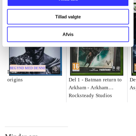
Tillad valgte
Afvis
BEGYND MED DENNE
Del 0 -
Batman - Arkham
origins
Del 1 -
Batman return to
De
Arkham - Arkham
As
Asylum
Rocksteady Studios