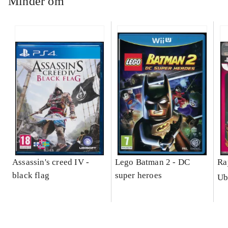
Minder om
Assassin's creed IV -
Lego Batman 2 - DC
Ra
black flag
super heroes
Ub