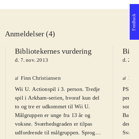
Feedback
Anmeldelser (4)
Bibliotekernes vurdering
Bibli
d. 7. nov. 2013
d. 25. 
Finn Christiansen
Finn
af
af
Wii U. Actionspil i 3. person. Tredje
PS3, X
spil i Arkham-serien, hvoraf kun del
person.
to og tre er udkommet til Wii U.
som har
Målgruppen er unge fra 13 år og
Batman
voksne. Sværhedsgraden er tilpas
derfor 
udfordrende til målgruppen. Sproget
Sværhe