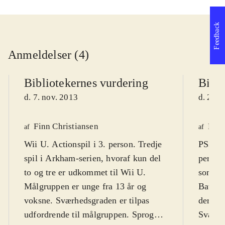
Feedback
Anmeldelser (4)
Bibliotekernes vurdering
Bibli
d. 7. nov. 2013
d. 25. 
Finn Christiansen
Finn
af
af
Wii U. Actionspil i 3. person. Tredje
PS3, X
spil i Arkham-serien, hvoraf kun del
person.
to og tre er udkommet til Wii U.
som har
Målgruppen er unge fra 13 år og
Batman
voksne. Sværhedsgraden er tilpas
derfor 
udfordrende til målgruppen. Sproget
Sværhe