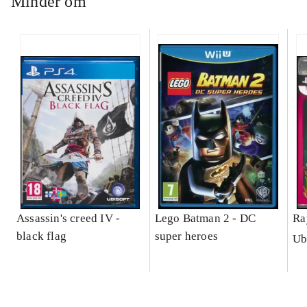
Minder om
Assassin's creed IV -
Lego Batman 2 - DC
Ra
black flag
super heroes
Ub