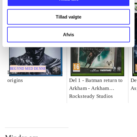
Tillad valgte
Afvis
BEGYND MED DENNE
Del 0 -
Batman - Arkham
origins
Del 1 -
Batman return to
De
Arkham - Arkham
As
Asylum
Rocksteady Studios