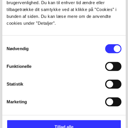
brugervenlighed. Du kan til enhver tid ændre eller
...
tilbagetrække dit samtykke ved at klikke på ”Cookies” i
bunden af siden. Du kan læse mere om de anvendte
cookies under ”Detaljer”.
...
...
Samtykkevalg
Nødvendig
...
Funktionelle
Statistik
Marketing
Batman: Arkham
Gå til serien
Tillad alle