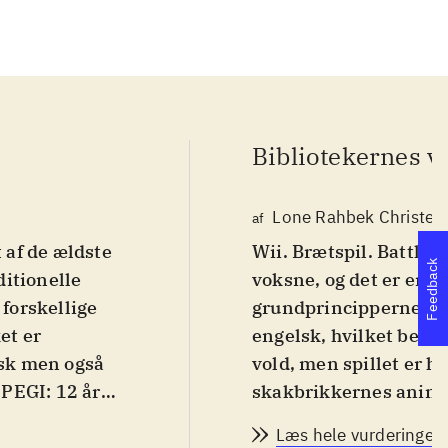
Bibliotekernes v
Lone Rahbek Christen
af
t af de ældste
Wii. Brætspil. Battle v
Feedback
itionelle
voksne, og det er en 
 forskellige
grundprincipperne i sk
et er
engelsk, hvilket begr
lsk men også
vold, men spillet er h
PEGI: 12 år
skakbrikkernes anim
g og kan helt
Battle vs. chess er sk
Læs hele vurderingen
 11 år
.
udgave til wii. Man ka