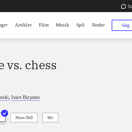
Sp
øger
Artikler
Film
Musik
Spil
Noder
Søg
e vs. chess
,
wski
Ivan Bizyaev
3
Xbox 360
Wii