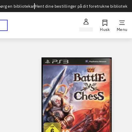
Hent dine bestillinger på dit foretrukne bibliotek
ørg en bibliotekar
Log ind
Husk
Menu