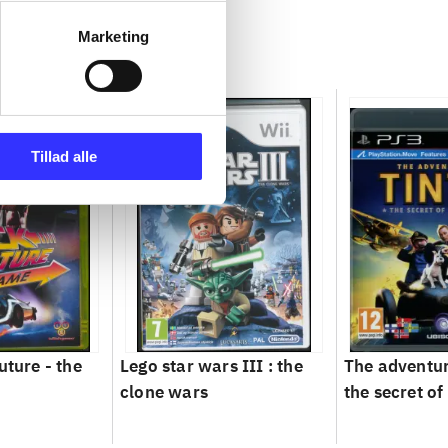
Marketing
Tillad alle
uture - the
Lego star wars III : the
The adventure
clone wars
the secret of