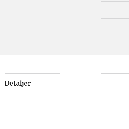
Detaljer
...
...
...
...