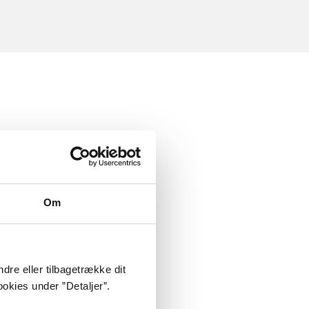
Om
dre eller tilbagetrække dit
okies under ”Detaljer”.