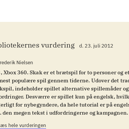
bliotekernes vurdering
d. 23. juli 2012
rederik Nielsen
, Xbox 360. Skak er et brætspil for to personer og e
mest populære spil gennem tiderne. Udover det trad
kspil, indeholder spillet alternative spillemåder og
ordringer. Desværre er spillet kun på engelsk, hvilk
erligt for nybegyndere, da hele tutorial er på enge
. den megen tekst i udfordringerne og kampagnen. 
 ikon for vold, men volden er meget tegneserieagti
Læs hele vurderingen
vælges i det klassiske spil. Målgruppen vurderes fra