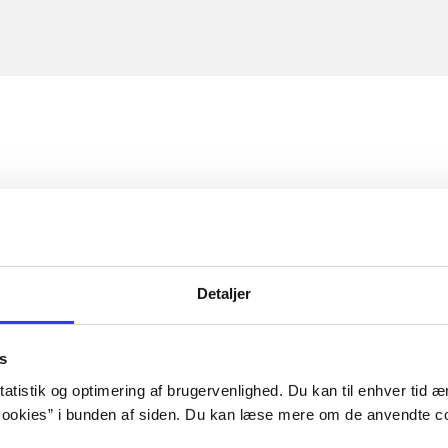
Detaljer
s
atistik og optimering af brugervenlighed. Du kan til enhver tid æn
ookies” i bunden af siden. Du kan læse mere om de anvendte co