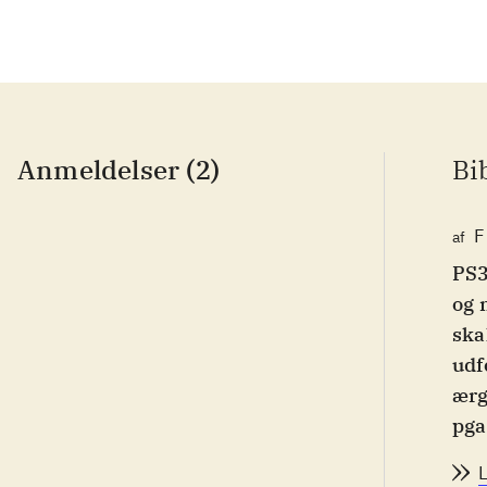
Anmeldelser (2)
Bi
F
af
PS3
og 
ska
udf
ærg
pga
med
fra