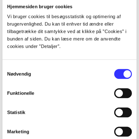
Artikler
Hjemmesiden bruger cookies
Vi bruger cookies til besøgsstatistik og optimering af
Alle registrerede artikler fordelt på udgivelser
brugervenlighed. Du kan til enhver tid ændre eller
tilbagetrække dit samtykke ved at klikke på ”Cookies” i
...
bunden af siden. Du kan læse mere om de anvendte
cookies under ”Detaljer”.
...
Samtykkevalg
Nødvendig
...
Funktionelle
...
Statistik
...
Marketing