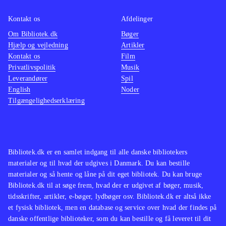
Til begge konsoller findes også Call
Xbox 3
Kontakt os
Afdelinger
of duty - Ghosts, som er bedre til én
LIVE
.
Om Bibliotek.dk
Bøger
spiller. Battlefield- og Call of Duty-
Udover 
Hjælp og vejledning
Artikler
serierne er genrens mest populære
.
serien 
Kontakt os
Film
Samlet set har vi her en fantastisk
ghosts
Privatlivspolitik
Musik
Leverandører
Spil
shooter, som leverer en finpudset og
tilbyd
English
Noder
helstøbt oplevelse. En meget attraktiv
men sv
Tilgængelighedserklæring
titel til bibliotekerne - også selvom
mest b
versioner til ældre konsoller allerede
En mege
haves
.
biblio
underh
Bibliotek.dk er en samlet indgang til alle danske bibliotekers
materialer og til hvad der udgives i Danmark. Du kan bestille
til sol
materialer og så hente og låne på dit eget bibliotek. Du kan bruge
Bibliotek.dk til at søge frem, hvad der er udgivet af bøger, musik,
tidsskrifter, artikler, e-bøger, lydbøger osv. Bibliotek.dk er altså ikke
et fysisk bibliotek, men en database og service over hvad der findes på
danske offentlige biblioteker, som du kan bestille og få leveret til dit