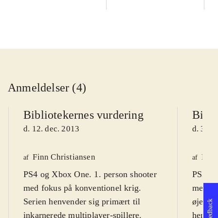
Anmeldelser (4)
Bibliotekernes vurdering
Bibli
d. 12. dec. 2013
d. 31. 
Finn Christiansen
Finn
af
af
PS4 og Xbox One. 1. person shooter
PS3, X
med fokus på konventionel krig.
med fo
Serien henvender sig primært til
øjenhøj
Feedback
inkarnerede multiplayer-spillere.
henvend