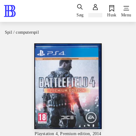
Søg
Log ind
Husk
Menu
Spil / computerspil
Playstation 4, Premium edition, 2014