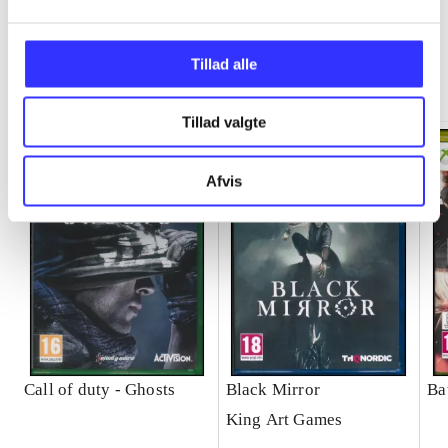
Tillad alle
Minder om
Tillad valgte
Afvis
Call of duty - Ghosts
Black Mirror
Ba
King Art Games