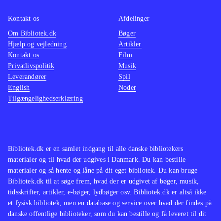
Til begge konsoller findes også Call
Xbox 3
Kontakt os
Afdelinger
of duty - Ghosts, som er bedre til én
LIVE
.
Om Bibliotek.dk
Bøger
spiller. Battlefield- og Call of Duty-
Udover 
Hjælp og vejledning
Artikler
serierne er genrens mest populære
.
serien 
Kontakt os
Film
Samlet set har vi her en fantastisk
ghosts
Privatlivspolitik
Musik
Leverandører
Spil
shooter, som leverer en finpudset og
tilbyd
English
Noder
helstøbt oplevelse. En meget attraktiv
men sv
Tilgængelighedserklæring
titel til bibliotekerne - også selvom
mest b
versioner til ældre konsoller allerede
En mege
haves
.
biblio
underh
Bibliotek.dk er en samlet indgang til alle danske bibliotekers
materialer og til hvad der udgives i Danmark. Du kan bestille
til sol
materialer og så hente og låne på dit eget bibliotek. Du kan bruge
Bibliotek.dk til at søge frem, hvad der er udgivet af bøger, musik,
tidsskrifter, artikler, e-bøger, lydbøger osv. Bibliotek.dk er altså ikke
et fysisk bibliotek, men en database og service over hvad der findes på
danske offentlige biblioteker, som du kan bestille og få leveret til dit