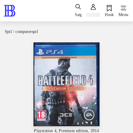
Søg
Log ind
Husk
Menu
Spil / computerspil
Playstation 4, Premium edition, 2014