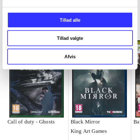
Tillad alle
Minder om
Tillad valgte
Afvis
Call of duty - Ghosts
Black Mirror
Ba
King Art Games