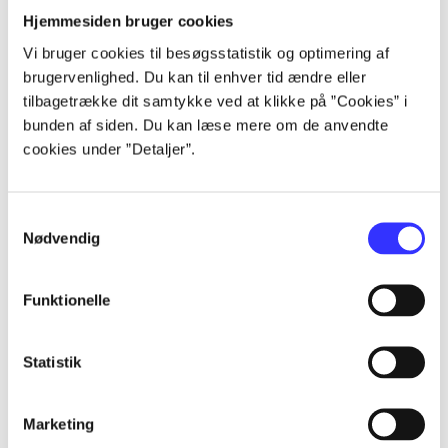
Artikler
Hjemmesiden bruger cookies
Vi bruger cookies til besøgsstatistik og optimering af
Alle registrerede artikler fordelt på udgivelser
brugervenlighed. Du kan til enhver tid ændre eller
tilbagetrække dit samtykke ved at klikke på ”Cookies” i
...
bunden af siden. Du kan læse mere om de anvendte
cookies under ”Detaljer”.
...
Samtykkevalg
Nødvendig
...
Funktionelle
...
Statistik
...
Marketing