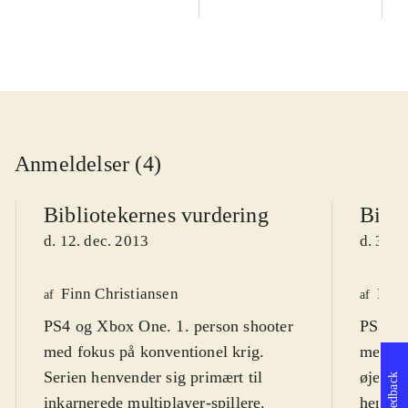
Anmeldelser (4)
Bibliotekernes vurdering
Bibli
d. 12. dec. 2013
d. 31. 
Finn Christiansen
Finn
af
af
PS4 og Xbox One. 1. person shooter
PS3, X
med fokus på konventionel krig.
med fo
Serien henvender sig primært til
øjenhøj
Feedback
inkarnerede multiplayer-spillere.
henvend