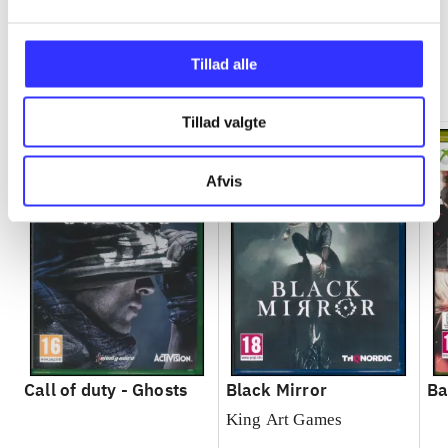
Tillad alle
Minder om
Tillad valgte
Afvis
Call of duty - Ghosts
Black Mirror
Ba
King Art Games