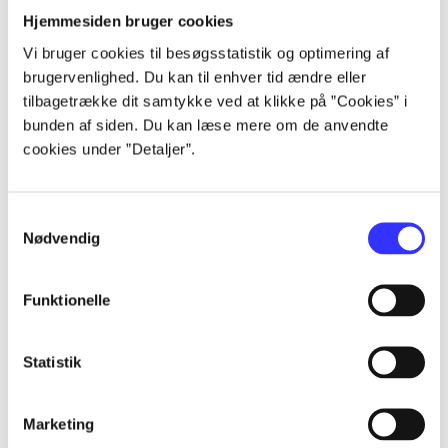
Artikler
Hjemmesiden bruger cookies
Vi bruger cookies til besøgsstatistik og optimering af
Alle registrerede artikler fordelt på udgivelser
brugervenlighed. Du kan til enhver tid ændre eller
tilbagetrække dit samtykke ved at klikke på ”Cookies” i
...
bunden af siden. Du kan læse mere om de anvendte
cookies under ”Detaljer”.
...
Samtykkevalg
Nødvendig
...
Funktionelle
...
Statistik
...
Marketing