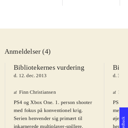
Anmeldelser (4)
Bibliotekernes vurdering
Bibli
d. 12. dec. 2013
d. 31. 
Finn Christiansen
Finn
af
af
PS4 og Xbox One. 1. person shooter
PS3, X
med fokus på konventionel krig.
med fo
Serien henvender sig primært til
øjenhøj
Feedback
inkarnerede multiplayer-spillere.
henvend