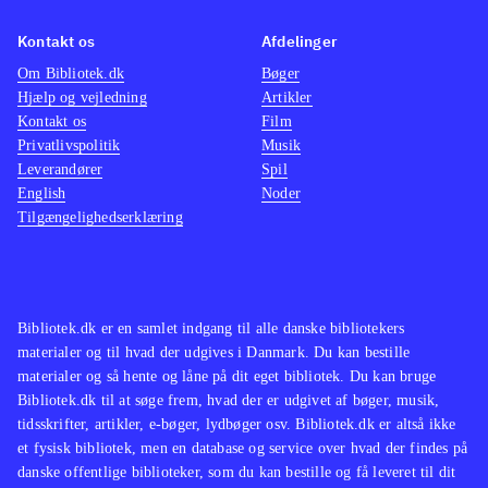
Til begge konsoller findes også Call
Xbox 3
Kontakt os
Afdelinger
of duty - Ghosts, som er bedre til én
LIVE
.
Om Bibliotek.dk
Bøger
spiller. Battlefield- og Call of Duty-
Udover 
Hjælp og vejledning
Artikler
serierne er genrens mest populære
.
serien 
Kontakt os
Film
Samlet set har vi her en fantastisk
ghosts
Privatlivspolitik
Musik
Leverandører
Spil
shooter, som leverer en finpudset og
tilbyd
English
Noder
helstøbt oplevelse. En meget attraktiv
men sv
Tilgængelighedserklæring
titel til bibliotekerne - også selvom
mest b
versioner til ældre konsoller allerede
En mege
haves
.
biblio
underh
Bibliotek.dk er en samlet indgang til alle danske bibliotekers
materialer og til hvad der udgives i Danmark. Du kan bestille
til sol
materialer og så hente og låne på dit eget bibliotek. Du kan bruge
Bibliotek.dk til at søge frem, hvad der er udgivet af bøger, musik,
tidsskrifter, artikler, e-bøger, lydbøger osv. Bibliotek.dk er altså ikke
et fysisk bibliotek, men en database og service over hvad der findes på
danske offentlige biblioteker, som du kan bestille og få leveret til dit