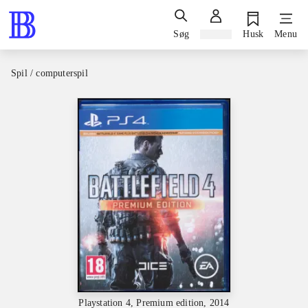
Søg
Log ind
Husk
Menu
Spil / computerspil
Playstation 4, Premium edition, 2014