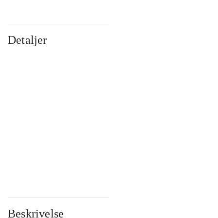
Detaljer
...
...
...
...
...
...
...
...
...
...
...
...
Beskrivelse