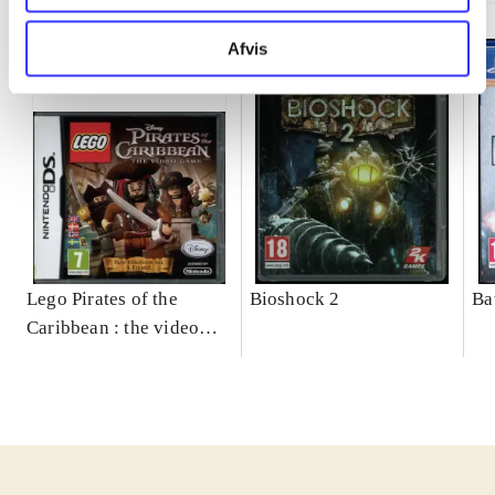
Afvis
Lego Pirates of the
Bioshock 2
Ba
Caribbean : the video
game