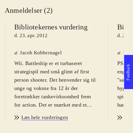
Anmeldelser (2)
Bibliotekernes vurdering
Bibli
d. 23. apr. 2012
d. 23. 
Jacob Kobbernagel
Knud
af
af
Wii. Battleship er et turbaseret
PS3, X
Feedback
strategispil med små glimt af first
engelsk
person shooter. Det henvender sig til
"sænke
unge og voksne fra 12 år der
bygger 
foretrækker tankevirksomhed frem
spille
for action. Det er mærket med et
har få
voldsikon, men jeg har ikke
med iko
Læs hele vurderingen
Læs
bemærket scener der kunne give
mængde
anledning til bekymring i den
retfær