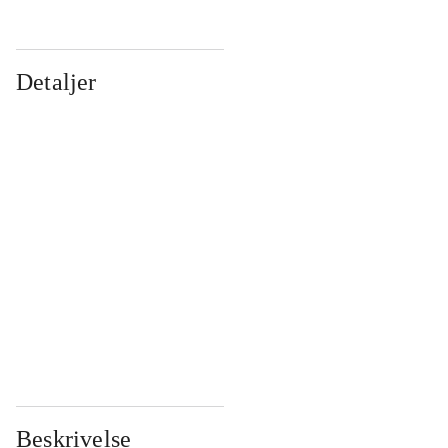
Detaljer
...
...
...
...
...
...
...
...
...
...
...
...
Beskrivelse