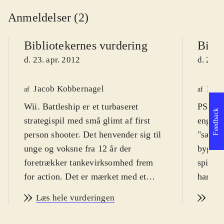
Anmeldelser (2)
Bibliotekernes vurdering
Bibli
d. 23. apr. 2012
d. 23. 
Jacob Kobbernagel
Knud
af
af
Wii. Battleship er et turbaseret
PS3, X
Feedback
strategispil med små glimt af first
engelsk
person shooter. Det henvender sig til
"sænke
unge og voksne fra 12 år der
bygger 
foretrækker tankevirksomhed frem
spille
for action. Det er mærket med et
har få
voldsikon, men jeg har ikke
med iko
Læs hele vurderingen
Læs
bemærket scener der kunne give
mængde
anledning til bekymring i den
retfær