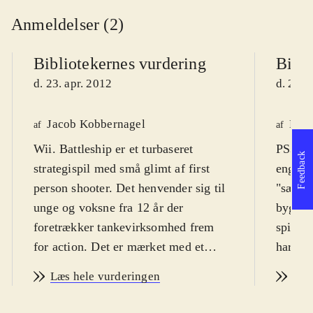
Anmeldelser (2)
Bibliotekernes vurdering
Bibli
d. 23. apr. 2012
d. 23. 
Jacob Kobbernagel
Knud
af
af
Wii. Battleship er et turbaseret
PS3, X
Feedback
strategispil med små glimt af first
engelsk
person shooter. Det henvender sig til
"sænke
unge og voksne fra 12 år der
bygger 
foretrækker tankevirksomhed frem
spille
for action. Det er mærket med et
har få
voldsikon, men jeg har ikke
med iko
Læs hele vurderingen
Læs
bemærket scener der kunne give
mængde
anledning til bekymring i den
retfær