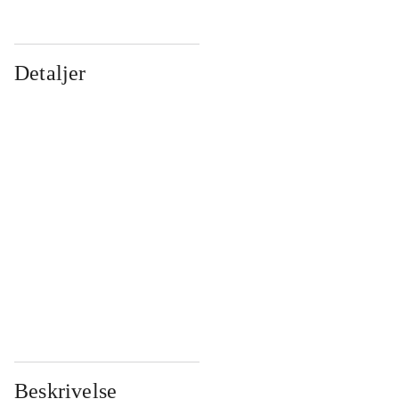
Detaljer
...
...
...
...
...
...
...
...
...
...
...
...
Beskrivelse