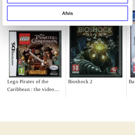
Afvis
Lego Pirates of the
Bioshock 2
Ba
Caribbean : the video
game