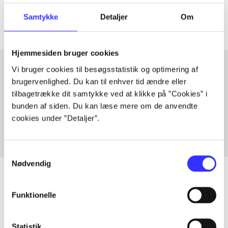
Artiklerne i
handler ofte om
Samtykke
Detaljer
Om
Hjemmesiden bruger cookies
Vi bruger cookies til besøgsstatistik og optimering af
brugervenlighed. Du kan til enhver tid ændre eller
Artikler med samme emner
tilbagetrække dit samtykke ved at klikke på ”Cookies” i
Fra
bunden af siden. Du kan læse mere om de anvendte
cookies under ”Detaljer”.
Samtykkevalg
Nødvendig
Funktionelle
Artikler
Alle registrerede artikler fordelt på udgivelser
Statistik