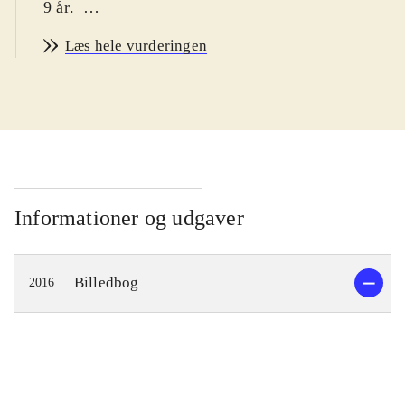
9 år
.
Hvert kapitel handler om en
Læs hele vurderingen
dyreunge fra en verdensdel eller pol.
Vi møder isbjørnen Isabella, bæveren
Benny, ulven Uffe, tigeren Anita,
myreslugeren Johan, elefanten Ella,
kænguruen Buster og pingvinen Bob.
Fakta om dyret optræder sideløbende
med fortællingen. Efter hvert kapitel
Informationer og udgaver
er der to dobbeltsider med fakta om
dyrets familie (biologi), og andre dyr
Billedbog
2016
fra verdensdelen
.
Skøn dyrebog med mange timers
underholdning. Den er velskrevet og
fremstår fagligt velfunderet.
Historierne er søde fortællinger om