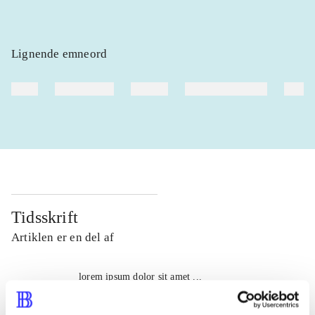
Lignende emneord
heste
børnebøger
ridning
hestesygdomme
vokal
Tidsskrift
Artiklen er en del af
lorem ipsum dolor sit amet ...
Tidsskrift