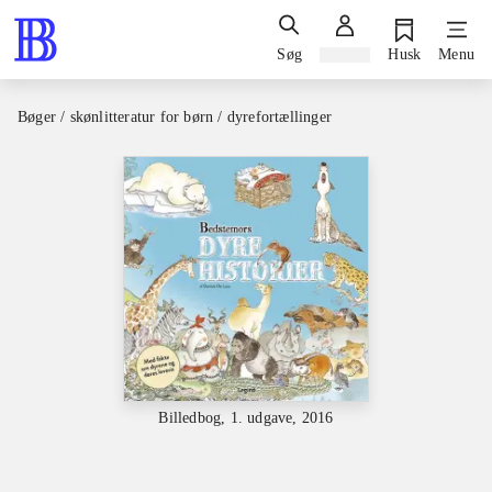
Søg
Log ind
Husk
Menu
Bøger / skønlitteratur for børn / dyrefortællinger
Billedbog, 1. udgave, 2016