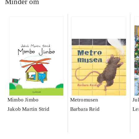
Minder om
Mimbo Jimbo
Metromusen
Ju
Jakob Martin Strid
Barbara Reid
Le