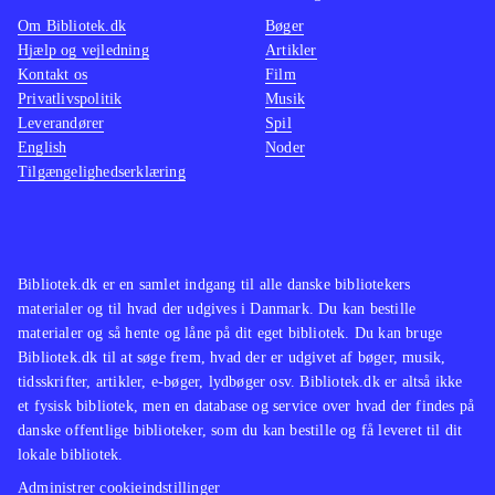
platformsbeat'm'up og Ben 10 - alien
udford
Om Bibliotek.dk
Bøger
force har også været tilbudt til
Spillet
Hjælp og vejledning
Artikler
Kontakt os
Film
bibliotekerne
.
variere
Privatlivspolitik
Musik
Spillet vil nok skabe mest glæde hos
handlin
Leverandører
Spil
fans af Ben 10 universet, da det som
kvalite
English
Noder
Tilgængelighedserklæring
platformspil er ret trivielt
.
spiludg
Bibliotek.dk er en samlet indgang til alle danske bibliotekers
materialer og til hvad der udgives i Danmark. Du kan bestille
materialer og så hente og låne på dit eget bibliotek. Du kan bruge
Bibliotek.dk til at søge frem, hvad der er udgivet af bøger, musik,
tidsskrifter, artikler, e-bøger, lydbøger osv. Bibliotek.dk er altså ikke
et fysisk bibliotek, men en database og service over hvad der findes på
danske offentlige biblioteker, som du kan bestille og få leveret til dit
lokale bibliotek.
Administrer cookieindstillinger