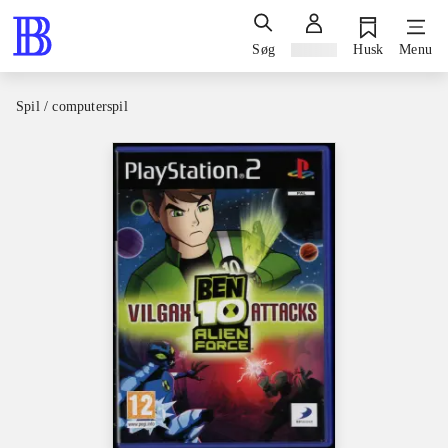
Søg
Log ind
Husk
Menu
Spil / computerspil