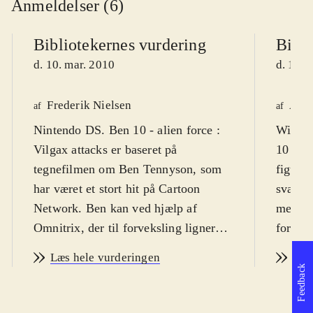
Anmeldelser (6)
Bibliotekernes vurdering
Bibli
d. 10. mar. 2010
d. 18. 
Frederik Nielsen
Astr
af
af
Nintendo DS. Ben 10 - alien force :
Wii, Pl
Vilgax attacks er baseret på
10 kan 
tegnefilmen om Ben Tennyson, som
figurer
har været et stort hit på Cartoon
sværhed
Network. Ben kan ved hjælp af
mestre
Omnitrix, der til forveksling ligner et
for vol
armbåndsur, men kommer fra det
overdr
Læs hele vurderingen
Læs
ydre rum, forvandle sig til 10
og slag
Feedback
forskellige væsner. Sværhedsgraden
Sproge
er middelsvær og spillets målgruppe
Cartoo