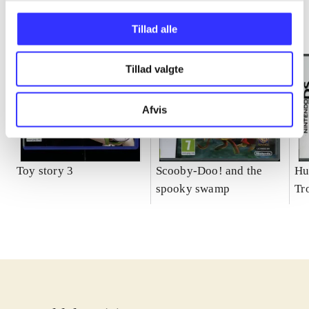
Tillad alle
Tillad valgte
Afvis
Toy story 3
Scooby-Doo! and the
Hu
spooky swamp
Tr