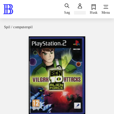
Søg
Log ind
Husk
Menu
Spil / computerspil