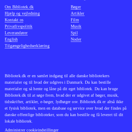
platformsbeat'm'up og Ben 10 - alien
udford
Om Bibliotek.dk
Bøger
force har også været tilbudt til
Spillet
Hjælp og vejledning
Artikler
Kontakt os
Film
bibliotekerne
.
variere
Privatlivspolitik
Musik
Spillet vil nok skabe mest glæde hos
handlin
Leverandører
Spil
fans af Ben 10 universet, da det som
kvalite
English
Noder
Tilgængelighedserklæring
platformspil er ret trivielt
.
spiludg
Bibliotek.dk er en samlet indgang til alle danske bibliotekers
materialer og til hvad der udgives i Danmark. Du kan bestille
materialer og så hente og låne på dit eget bibliotek. Du kan bruge
Bibliotek.dk til at søge frem, hvad der er udgivet af bøger, musik,
tidsskrifter, artikler, e-bøger, lydbøger osv. Bibliotek.dk er altså ikke
et fysisk bibliotek, men en database og service over hvad der findes på
danske offentlige biblioteker, som du kan bestille og få leveret til dit
lokale bibliotek.
Administrer cookieindstillinger