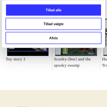
Tillad alle
Tillad valgte
Afvis
Toy story 3
Scooby-Doo! and the
Hu
spooky swamp
Tr