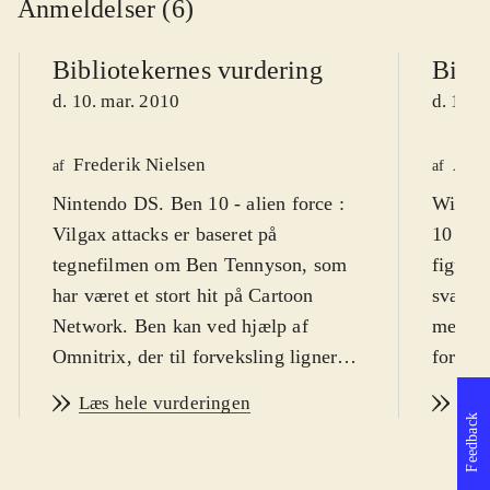
Anmeldelser (6)
Bibliotekernes vurdering
Bibli
d. 10. mar. 2010
d. 18. 
Frederik Nielsen
Astr
af
af
Nintendo DS. Ben 10 - alien force :
Wii, Pl
Vilgax attacks er baseret på
10 kan 
tegnefilmen om Ben Tennyson, som
figurer
har været et stort hit på Cartoon
sværhed
Network. Ben kan ved hjælp af
mestre
Omnitrix, der til forveksling ligner et
for vol
armbåndsur, men kommer fra det
overdr
Læs hele vurderingen
Læs
ydre rum, forvandle sig til 10
og slag
Feedback
forskellige væsner. Sværhedsgraden
Sproge
er middelsvær og spillets målgruppe
Cartoo