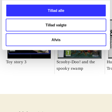
Tillad alle
Tillad valgte
Afvis
Toy story 3
Scooby-Doo! and the
Hu
spooky swamp
Tr