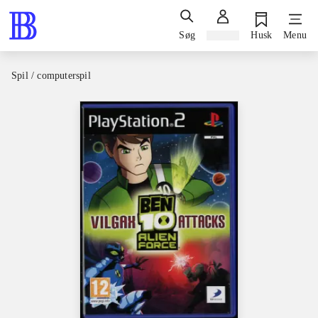
Søg
Log ind
Husk
Menu
Spil / computerspil