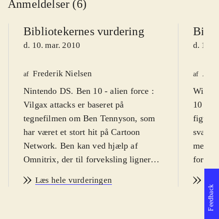
Anmeldelser (6)
Bibliotekernes vurdering
Bibli
d. 10. mar. 2010
d. 18. 
Frederik Nielsen
Astr
af
af
Nintendo DS. Ben 10 - alien force :
Wii, Pl
Vilgax attacks er baseret på
10 kan 
tegnefilmen om Ben Tennyson, som
figurer
har været et stort hit på Cartoon
sværhed
Network. Ben kan ved hjælp af
mestre
Omnitrix, der til forveksling ligner et
for vol
armbåndsur, men kommer fra det
overdr
Læs hele vurderingen
Læs
ydre rum, forvandle sig til 10
og slag
Feedback
forskellige væsner. Sværhedsgraden
Sproge
er middelsvær og spillets målgruppe
Cartoo