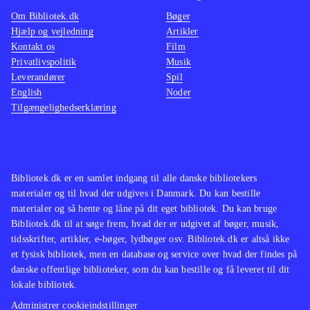
platformsbeat'm'up og Ben 10 - alien
udford
Om Bibliotek.dk
Bøger
force har også været tilbudt til
Spillet
Hjælp og vejledning
Artikler
Kontakt os
Film
bibliotekerne
.
variere
Privatlivspolitik
Musik
Spillet vil nok skabe mest glæde hos
handlin
Leverandører
Spil
fans af Ben 10 universet, da det som
kvalite
English
Noder
Tilgængelighedserklæring
platformspil er ret trivielt
.
spiludg
Bibliotek.dk er en samlet indgang til alle danske bibliotekers
materialer og til hvad der udgives i Danmark. Du kan bestille
materialer og så hente og låne på dit eget bibliotek. Du kan bruge
Bibliotek.dk til at søge frem, hvad der er udgivet af bøger, musik,
tidsskrifter, artikler, e-bøger, lydbøger osv. Bibliotek.dk er altså ikke
et fysisk bibliotek, men en database og service over hvad der findes på
danske offentlige biblioteker, som du kan bestille og få leveret til dit
lokale bibliotek.
Administrer cookieindstillinger