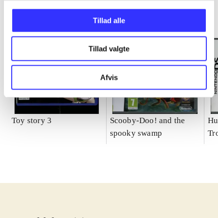
Tillad alle
Tillad valgte
Afvis
Toy story 3
Scooby-Doo! and the
Hu
spooky swamp
Tr