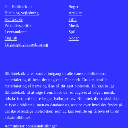
platformsbeat'm'up og Ben 10 - alien
udford
Om Bibliotek.dk
Bøger
force har også været tilbudt til
Spillet
Hjælp og vejledning
Artikler
Kontakt os
Film
bibliotekerne
.
variere
Privatlivspolitik
Musik
Spillet vil nok skabe mest glæde hos
handlin
Leverandører
Spil
fans af Ben 10 universet, da det som
kvalite
English
Noder
Tilgængelighedserklæring
platformspil er ret trivielt
.
spiludg
Bibliotek.dk er en samlet indgang til alle danske bibliotekers
materialer og til hvad der udgives i Danmark. Du kan bestille
materialer og så hente og låne på dit eget bibliotek. Du kan bruge
Bibliotek.dk til at søge frem, hvad der er udgivet af bøger, musik,
tidsskrifter, artikler, e-bøger, lydbøger osv. Bibliotek.dk er altså ikke
et fysisk bibliotek, men en database og service over hvad der findes på
danske offentlige biblioteker, som du kan bestille og få leveret til dit
lokale bibliotek.
Administrer cookieindstillinger