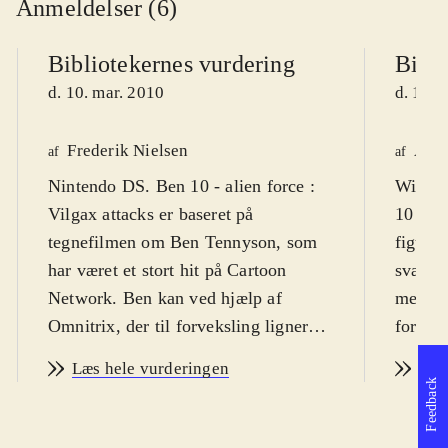
Anmeldelser (6)
Bibliotekernes vurdering
Bibli
d. 10. mar. 2010
d. 18. 
Frederik Nielsen
Astr
af
af
Nintendo DS. Ben 10 - alien force :
Wii, Pl
Vilgax attacks er baseret på
10 kan 
tegnefilmen om Ben Tennyson, som
figurer
har været et stort hit på Cartoon
sværhed
Network. Ben kan ved hjælp af
mestre
Omnitrix, der til forveksling ligner et
for vol
armbåndsur, men kommer fra det
overdr
Læs hele vurderingen
Læs
ydre rum, forvandle sig til 10
og slag
Feedback
forskellige væsner. Sværhedsgraden
Sproge
er middelsvær og spillets målgruppe
Cartoo