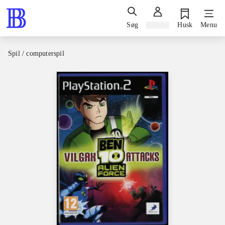
Søg
Log ind
Husk
Menu
Spil / computerspil