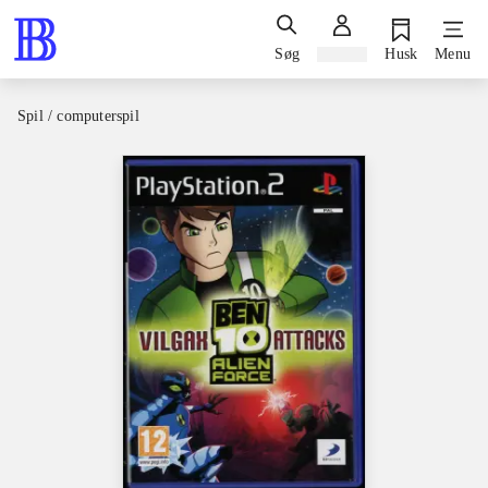
Søg
Log ind
Husk
Menu
Spil / computerspil