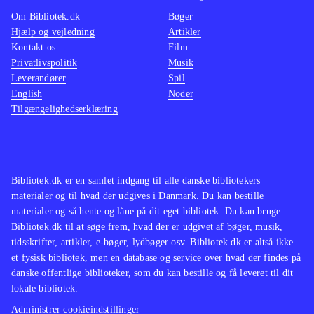
platformsbeat'm'up og Ben 10 - alien
udford
Om Bibliotek.dk
Bøger
force har også været tilbudt til
Spillet
Hjælp og vejledning
Artikler
Kontakt os
Film
bibliotekerne
.
variere
Privatlivspolitik
Musik
Spillet vil nok skabe mest glæde hos
handlin
Leverandører
Spil
fans af Ben 10 universet, da det som
kvalite
English
Noder
Tilgængelighedserklæring
platformspil er ret trivielt
.
spiludg
Bibliotek.dk er en samlet indgang til alle danske bibliotekers
materialer og til hvad der udgives i Danmark. Du kan bestille
materialer og så hente og låne på dit eget bibliotek. Du kan bruge
Bibliotek.dk til at søge frem, hvad der er udgivet af bøger, musik,
tidsskrifter, artikler, e-bøger, lydbøger osv. Bibliotek.dk er altså ikke
et fysisk bibliotek, men en database og service over hvad der findes på
danske offentlige biblioteker, som du kan bestille og få leveret til dit
lokale bibliotek.
Administrer cookieindstillinger