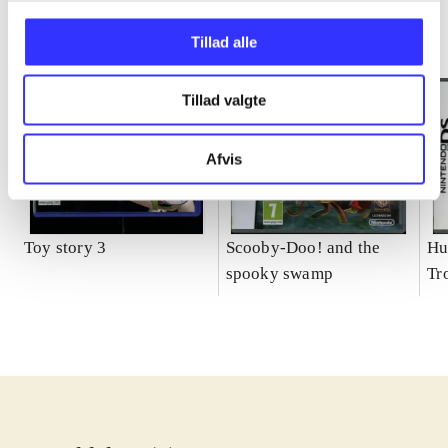
Tillad alle
Tillad valgte
Afvis
Toy story 3
Scooby-Doo! and the
Hu
spooky swamp
Tr