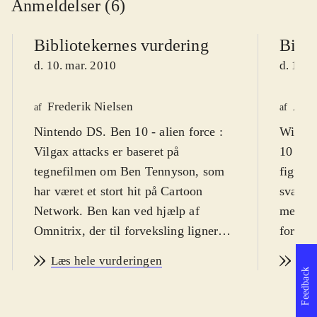
Anmeldelser (6)
Bibliotekernes vurdering
Bibli
d. 10. mar. 2010
d. 18. 
Frederik Nielsen
Astr
af
af
Nintendo DS. Ben 10 - alien force :
Wii, Pl
Vilgax attacks er baseret på
10 kan 
tegnefilmen om Ben Tennyson, som
figurer
har været et stort hit på Cartoon
sværhed
Network. Ben kan ved hjælp af
mestre
Omnitrix, der til forveksling ligner et
for vol
armbåndsur, men kommer fra det
overdr
Læs hele vurderingen
Læs
ydre rum, forvandle sig til 10
og slag
Feedback
forskellige væsner. Sværhedsgraden
Sproge
er middelsvær og spillets målgruppe
Cartoo